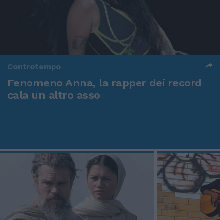
Controtempo
Fenomeno Anna, la rapper dei record
cala un altro asso