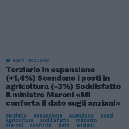
HOME
ECONOMIA
Terziario in espansione
(+1,4%) Scendono i posti in
agricoltura (-3%) Soddisfatto
il ministro Maroni «Mi
conforta il dato sugli anziani»
terziario
espansione
scendono
posti
agricoltura
soddisfatto
ministro
maroni
conforta
dato
anziani