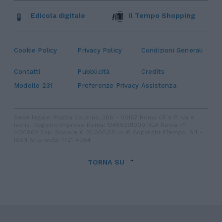
Edicola digitale
Il Tempo Shopping
Cookie Policy
Privacy Policy
Condizioni Generali
Contatti
Pubblicità
Credits
Modello 231
Preferenze Privacy
Assistenza
Sede legale: Piazza Colonna, 366 - 00187 Roma CF e P. Iva e
Iscriz. Registro Imprese Roma: 13486391009 REA Roma n°
1450962 Cap. Sociale € 25.000,00 i.v. © Copyright IlTempo. Srl -
ISSN (sito web): 1721-4084
TORNA SU