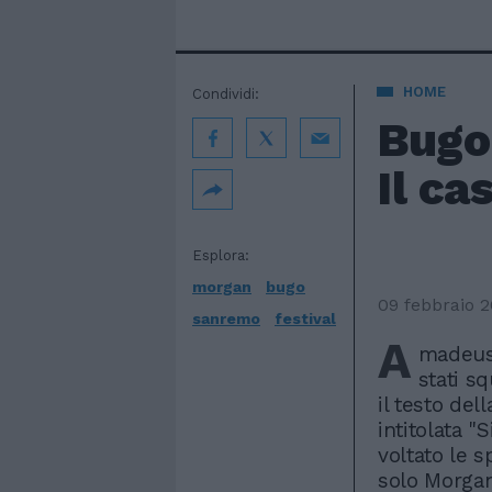
HOME
Condividi:
Bugo
Il ca
Esplora:
morgan
bugo
09 febbraio 
sanremo
festival
A
madeus
stati s
il testo del
intitolata 
voltato le 
solo Morgan