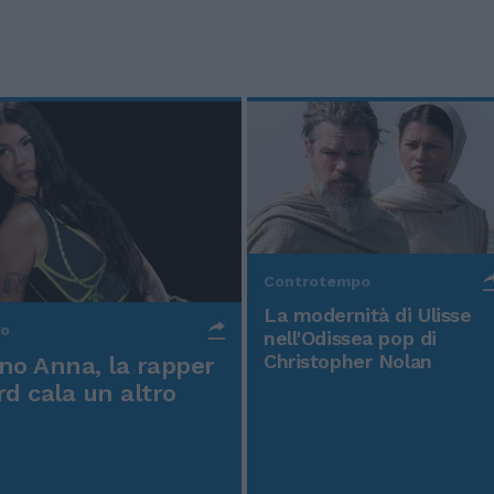
Controtempo
La modernità di Ulisse
po
nell'Odissea pop di
Christopher Nolan
o Anna, la rapper
rd cala un altro