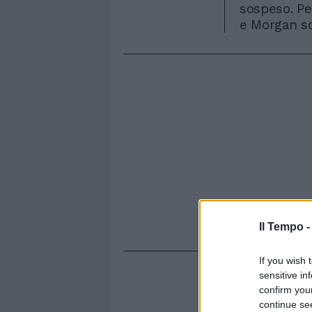
sospeso. Pe
e Morgan so
Il Tempo 
If you wish 
sensitive in
confirm you
continue se