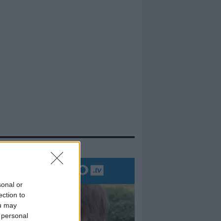
evidenza
sonal or
ection to
ou may
 personal