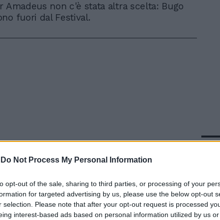
r Amadeus non c'è stata altra scelta: Bugo
no fuori dal Festival.
In 
-
Do Not Process My Personal Information
to opt-out of the sale, sharing to third parties, or processing of your per
formation for targeted advertising by us, please use the below opt-out s
r selection. Please note that after your opt-out request is processed y
eing interest-based ads based on personal information utilized by us or