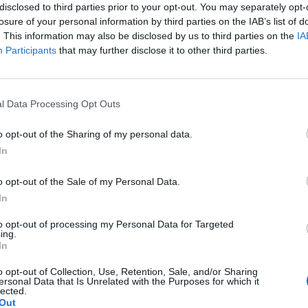
disclosed to third parties prior to your opt-out. You may separately opt-
losure of your personal information by third parties on the IAB’s list of
. This information may also be disclosed by us to third parties on the
IA
Participants
that may further disclose it to other third parties.
Le
da
l Data Processing Opt Outs
Rudy Giuliani a Come States?
Le
Trump, Meloni e la strategia
o opt-out of the Sharing of my personal data.
americana
In
o opt-out of the Sale of my Personal Data.
In
to opt-out of processing my Personal Data for Targeted
ing.
In
o opt-out of Collection, Use, Retention, Sale, and/or Sharing
ersonal Data that Is Unrelated with the Purposes for which it
lected.
Out