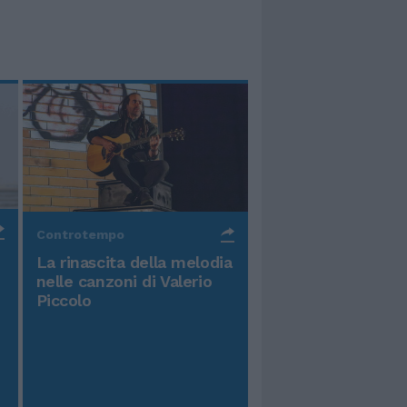
Controtempo
La rinascita della melodia
nelle canzoni di Valerio
Piccolo