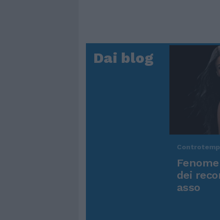
Dai blog
Controtem
Fenomen
dei reco
asso