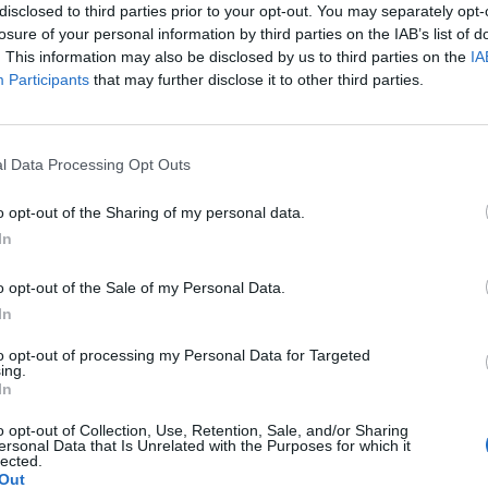
disclosed to third parties prior to your opt-out. You may separately opt-
losure of your personal information by third parties on the IAB’s list of
. This information may also be disclosed by us to third parties on the
IA
Participants
that may further disclose it to other third parties.
Le
da
l Data Processing Opt Outs
Rudy Giuliani a Come States?
Le
Trump, Meloni e la strategia
o opt-out of the Sharing of my personal data.
americana
In
o opt-out of the Sale of my Personal Data.
In
to opt-out of processing my Personal Data for Targeted
ing.
In
o opt-out of Collection, Use, Retention, Sale, and/or Sharing
ersonal Data that Is Unrelated with the Purposes for which it
lected.
Out