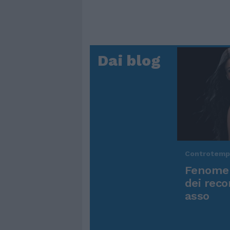
Dai blog
Controtem
Fenomen
dei reco
asso