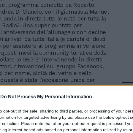
 del programma condotto da Roberto
ndrea Di Ciancio, con il giornalista Manuel
 onda in diretta tutte le notti per tutta la
i Radio2. Una super puntata per
 l'anniversario dell'allunaggio con decine
i arrivati da tutta Italia (e carichi di dolci
a) per assistere al programma in versione
n questi mesi la community lunatica della
ollato lo 06.3131 intervenendo in diretta
ttori, ritrovandosi sul gruppo Facebook,
 per nome, aldilà del vetro e dello
questa è stata l'occasione unica per
 davvero.
In 
-
Do Not Process My Personal Information
to opt-out of the sale, sharing to third parties, or processing of your per
formation for targeted advertising by us, please use the below opt-out s
r selection. Please note that after your opt-out request is processed y
eing interest-based ads based on personal information utilized by us or