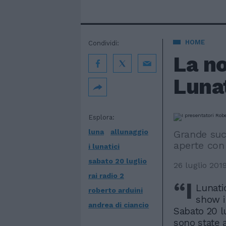
HOME
Condividi:
La no
Luna
Esplora:
luna
allunaggio
Grande suc
aperte con 
i lunatici
sabato 20 luglio
26 luglio 201
rai radio 2
“I
Lunati
roberto arduini
show i
andrea di ciancio
Sabato 20 lu
sono state a