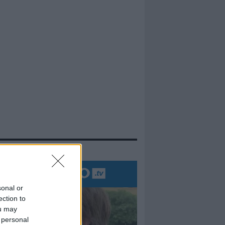
evidenza
sonal or
ection to
ou may
 personal