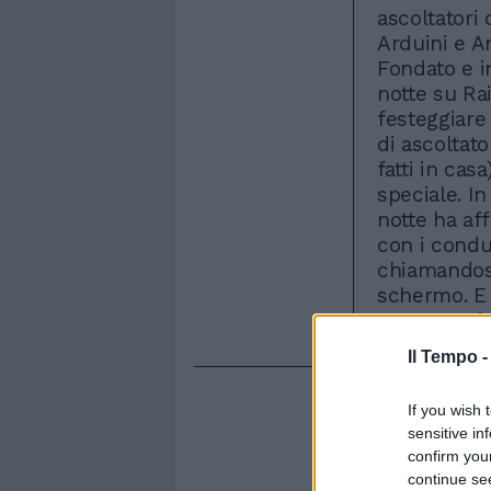
ascoltatori
Arduini e A
Fondato e in
notte su Ra
festeggiare
di ascoltator
fatti in cas
speciale. I
notte ha aff
con i condu
chiamandosi
schermo. E 
conoscersi
Il Tempo 
If you wish 
sensitive in
confirm you
continue se