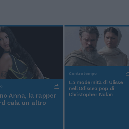
Controtempo
La modernità di Ulisse
po
nell'Odissea pop di
Christopher Nolan
o Anna, la rapper
rd cala un altro