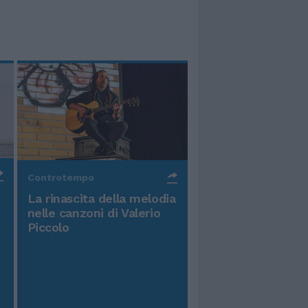
Controtempo
La rinascita della melodia
nelle canzoni di Valerio
Piccolo