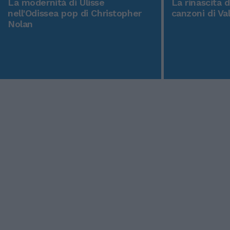
La modernità di Ulisse
La rinascita 
nell'Odissea pop di Christopher
canzoni di Va
Nolan