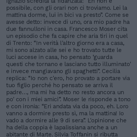
Ignazio scredita la fidanzata: “Eh non è
possibile, con gli orari non ci troviamo. Lei la
mattina dorme, lui in bici va presto”. Come se
avesse detto: invece di uno, ora mio padre ha
due fannulloni in casa. Francesco Moser cita
un episodio che fa capire che aria tiri in quel
di Trento: “In verità l'altro giorno era a casa,
mi sono alzato alle sei e ho trovato tutte le
luci accese in casa, ho pensato ‘guarda
questi che tornano e lasciano tutto illuminato'
e invece mangiavano gli spaghetti”. Cecilia
replica: “Io non c'ero, ho provato a portare via
tuo figlio perché ho pensato se arriva il
padre…, ma mi ha detto no resto ancora un
po' con i miei amici”. Moser le risponde a tono
e con ironia: “Eri andata via da poco, eh. Loro
vanno a dormire presto sì, ma la mattina! Io
vado a dormire alle 9 di sera”. L'opinione che
ha della coppia è lapalissiana anche a un
abitante di Marte. Silvia Toffanin si ributta