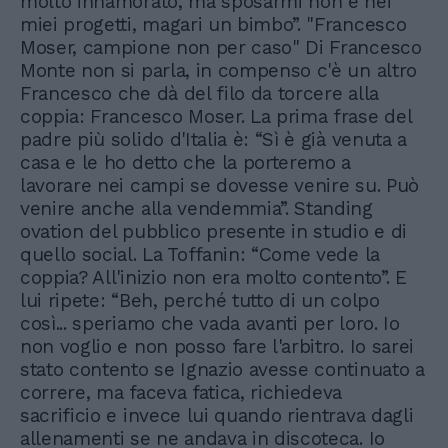
molto innamorato, ma sposarmi non è nei
miei progetti, magari un bimbo”. "Francesco
Moser, campione non per caso" Di Francesco
Monte non si parla, in compenso c'è un altro
Francesco che dà del filo da torcere alla
coppia: Francesco Moser. La prima frase del
padre più solido d'Italia è: “Sì è già venuta a
casa e le ho detto che la porteremo a
lavorare nei campi se dovesse venire su. Può
venire anche alla vendemmia”. Standing
ovation del pubblico presente in studio e di
quello social. La Toffanin: “Come vede la
coppia? All'inizio non era molto contento”. E
lui ripete: “Beh, perché tutto di un colpo
così... speriamo che vada avanti per loro. Io
non voglio e non posso fare l'arbitro. Io sarei
stato contento se Ignazio avesse continuato a
correre, ma faceva fatica, richiedeva
sacrificio e invece lui quando rientrava dagli
allenamenti se ne andava in discoteca. Io