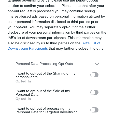
vediamo in seguito”. Ignazio mastica amaro:
targeted advertising by us, please use the below opt-out
section to confirm your selection. Please note that after your
“Non ce la fa proprio”. E Cecilia esplode acida:
opt-out request is processed you may continue seeing
“Sicuramente non verrò a piangere da te se
interest-based ads based on personal information utilized by
mi lascia”. Cari Cecilia e Ignazio, avete voluto
us or personal information disclosed to third parties prior to
papà per andare in tv? Adesso pedalate. Loro
your opt-out. You may separately opt-out of the further
escono ed entra Rovazzi e quasi quasi Moser
disclosure of your personal information by third parties on the
lo guarda con gli occhi di un padre
IAB’s list of downstream participants. This information may
orgoglioso. Al Grande Fratello c'era il Moser
also be disclosed by us to third parties on the
IAB’s List of
sbagliato.
Downstream Participants
that may further disclose it to other
third parties.
Personal Data Processing Opt Outs
I want to opt-out of the Sharing of my
personal data.
Opted In
I want to opt-out of the Sale of my
Personal Data.
Opted In
I want to opt-out of processing my
Personal Data for Targeted Advertising.