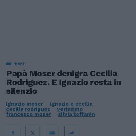
HOME
Papà Moser denigra Cecilia
Rodriguez. E Ignazio resta in
silenzio
ignazio moser
ignazio e cecilia
cecilia rodriguez
verissimo
francesco moser
silvia toffanin