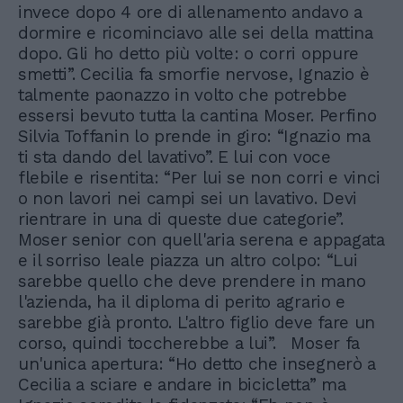
invece dopo 4 ore di allenamento andavo a
dormire e ricominciavo alle sei della mattina
dopo. Gli ho detto più volte: o corri oppure
smetti”. Cecilia fa smorfie nervose, Ignazio è
talmente paonazzo in volto che potrebbe
essersi bevuto tutta la cantina Moser. Perfino
Silvia Toffanin lo prende in giro: “Ignazio ma
ti sta dando del lavativo”. E lui con voce
flebile e risentita: “Per lui se non corri e vinci
o non lavori nei campi sei un lavativo. Devi
rientrare in una di queste due categorie”.
Moser senior con quell'aria serena e appagata
e il sorriso leale piazza un altro colpo: “Lui
sarebbe quello che deve prendere in mano
l'azienda, ha il diploma di perito agrario e
sarebbe già pronto. L'altro figlio deve fare un
corso, quindi toccherebbe a lui”. Moser fa
un'unica apertura: “Ho detto che insegnerò a
Cecilia a sciare e andare in bicicletta” ma