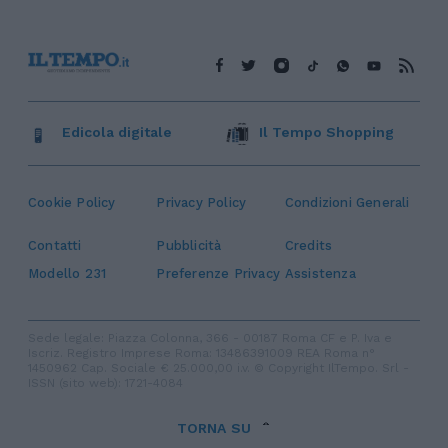
Edicola digitale
Il Tempo Shopping
Cookie Policy
Privacy Policy
Condizioni Generali
Contatti
Pubblicità
Credits
Modello 231
Preferenze Privacy
Assistenza
Sede legale: Piazza Colonna, 366 - 00187 Roma CF e P. Iva e
Iscriz. Registro Imprese Roma: 13486391009 REA Roma n°
1450962 Cap. Sociale € 25.000,00 i.v. © Copyright IlTempo. Srl -
ISSN (sito web): 1721-4084
TORNA SU