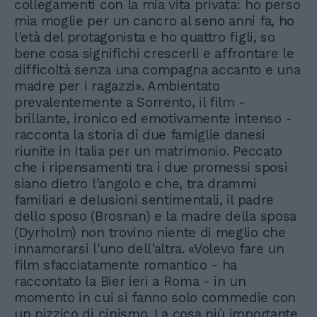
collegamenti con la mia vita privata: ho perso
mia moglie per un cancro al seno anni fa, ho
l'età del protagonista e ho quattro figli, so
bene cosa significhi crescerli e affrontare le
difficoltà senza una compagna accanto e una
madre per i ragazzi». Ambientato
prevalentemente a Sorrento, il film -
brillante, ironico ed emotivamente intenso -
racconta la storia di due famiglie danesi
riunite in Italia per un matrimonio. Peccato
che i ripensamenti tra i due promessi sposi
siano dietro l'angolo e che, tra drammi
familiari e delusioni sentimentali, il padre
dello sposo (Brosnan) e la madre della sposa
(Dyrholm) non trovino niente di meglio che
innamorarsi l'uno dell'altra. «Volevo fare un
film sfacciatamente romantico - ha
raccontato la Bier ieri a Roma - in un
momento in cui si fanno solo commedie con
un pizzico di cinismo. La cosa più importante