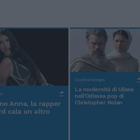
Controtempo
La modernità di Ulisse
po
nell'Odissea pop di
Christopher Nolan
o Anna, la rapper
rd cala un altro