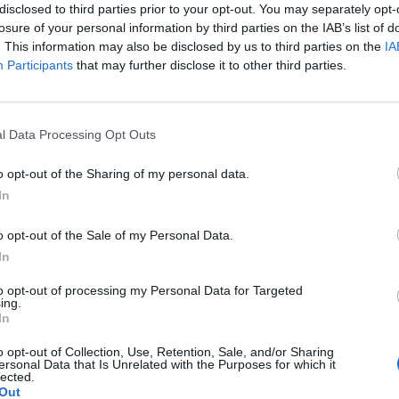
disclosed to third parties prior to your opt-out. You may separately opt-
ricorre il centenario della nascita, mentre
losure of your personal information by third parties on the IAB’s list of
 su Raitre sarà protagonista di una puntata
. This information may also be disclosed by us to third parties on the
IA
ma «Sfide» a lui dedicata.
Participants
that may further disclose it to other third parties.
Le
da
l Data Processing Opt Outs
Rudy Giuliani a Come States?
Le
Trump, Meloni e la strategia
o opt-out of the Sharing of my personal data.
americana
In
o opt-out of the Sale of my Personal Data.
In
to opt-out of processing my Personal Data for Targeted
ing.
In
o opt-out of Collection, Use, Retention, Sale, and/or Sharing
ersonal Data that Is Unrelated with the Purposes for which it
lected.
Out