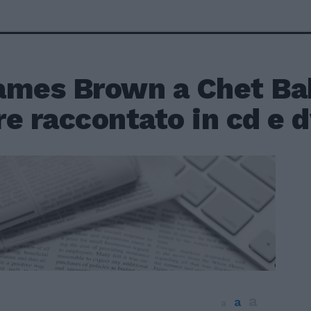
ames Brown a Chet Ba
e raccontato in cd e 
a
a
2
a