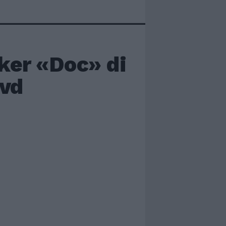
ker «Doc» di
dvd