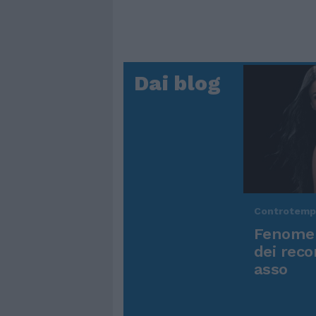
Dai blog
Controtem
Fenomen
dei reco
asso