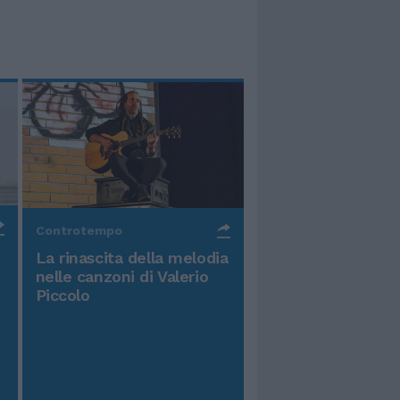
Controtempo
La rinascita della melodia
nelle canzoni di Valerio
Piccolo