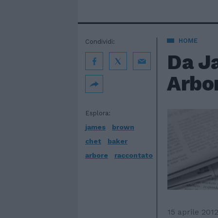
HOME
Condividi:
Da J
Arbor
Esplora:
james
brown
chet
baker
arbore
raccontato
15 aprile 201