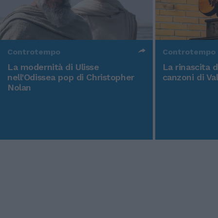
Controtempo
Controtempo
La modernità di Ulisse
La rinascita 
nell'Odissea pop di Christopher
canzoni di Va
Nolan