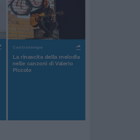
Controtempo
La rinascita della melodia
nelle canzoni di Valerio
Piccolo