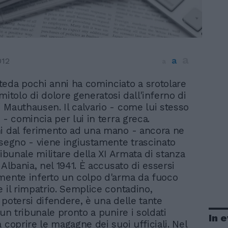
a
a
012
a
eda pochi anni ha cominciato a srotolare
mitolo di dolore generatosi dall'inferno di
 Mauthausen. Il calvario - come lui stesso
 - comincia per lui in terra greca.
i dal ferimento ad una mano - ancora ne
 segno - viene ingiustamente trascinato
ribunale militare della XI Armata di stanza
 Albania, nel 1941. È accusato di essersi
mente inferto un colpo d'arma da fuoco
e il rimpatrio. Semplice contadino,
 potersi difendere, è una delle tante
 un tribunale pronto a punire i soldati
In 
 coprire le magagne dei suoi ufficiali. Nel