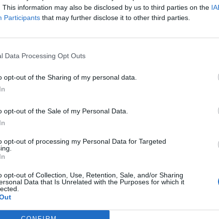
truire fusoliere e poi a montare cavi di
. This information may also be disclosed by us to third parties on the
IA
 fabbriche sotterranee di Schwechat-
Participants
that may further disclose it to other third parties.
, presso Vienna, fino alla primavera del
e la quale, sotto i bombardamenti alleati
he delle vite umane. Sarà tra i pochissimi
l Data Processing Opt Outs
dei 1600 di Peschiera, ad essere liberato
 Steyr - Alta Austria - dall'esercito
o opt-out of the Sharing of my personal data.
Riportiamo un estratto del racconto -
In
tesa di un editore! - e da me raccolto in
estimonianza del Morelli: "Lo spettacolo
o opt-out of the Sale of my Personal Data.
 innanzi a me, non appena entrammo nella
In
ager (Dachau), la Appellplatz, resta
le. Sembrava la spiaggia dell'Acheronte, vi
to opt-out of processing my Personal Data for Targeted
ia di lunghi baracconi neri e, a vigilare su
ing.
In
 diavoli in divisa con staffili e mitraglie.
 di un albero, ma una processione di
o opt-out of Collection, Use, Retention, Sale, and/or Sharing
i a larve e coperti di pigiami a righe su
ersonal Data that Is Unrelated with the Purposes for which it
lected.
strani triangoli di stoffa colorata. Orridi
Out
) Ci ordinarono di togliere gli indumenti,
ggia, fredda, battente, ma poiché
CONFIRM