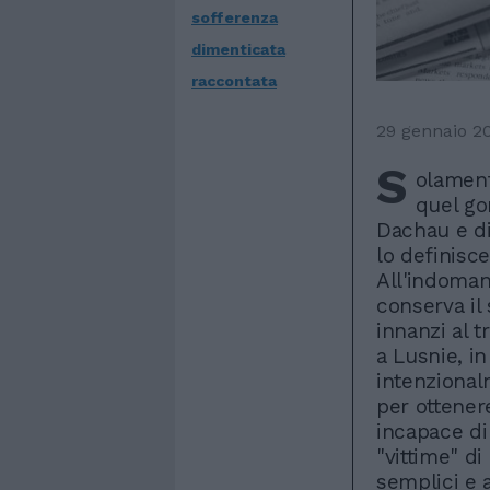
sofferenza
dimenticata
raccontata
29 gennaio 2
S
olament
quel go
Dachau e di
lo definisce
All'indoman
conserva il
innanzi al t
a Lusnie, in
intenzional
per ottener
incapace di
"vittime" di
semplici e a