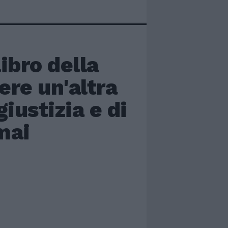
ibro della
re un'altra
giustizia e di
mai