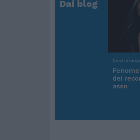
Dai blog
Controtem
Fenomen
dei reco
asso