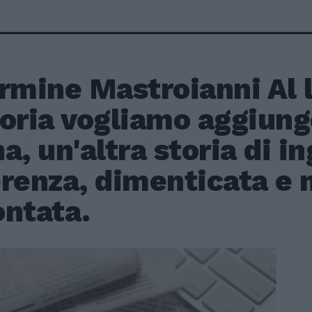
rmine Mastroianni Al l
ria vogliamo aggiunge
a, un'altra storia di in
erenza, dimenticata e 
ontata.