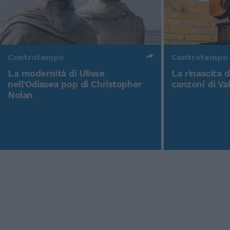
Controtempo
Controtempo
La modernità di Ulisse
La rinascita 
nell'Odissea pop di Christopher
canzoni di Va
Nolan