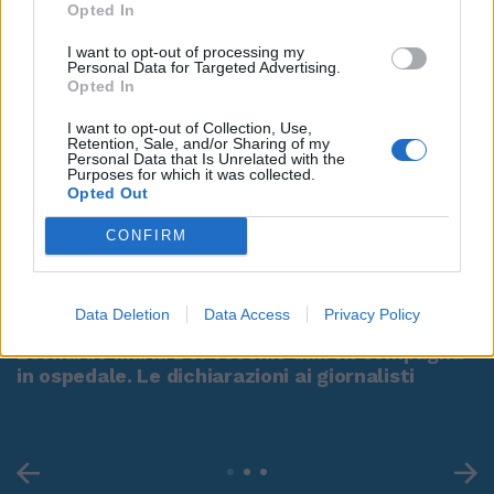
Opted In
I want to opt-out of processing my
Personal Data for Targeted Advertising.
Opted In
I want to opt-out of Collection, Use,
Retention, Sale, and/or Sharing of my
Personal Data that Is Unrelated with the
Purposes for which it was collected.
Opted Out
CONFIRM
00:00
01:16
Data Deletion
Data Access
Privacy Policy
Leonardo Maria Del Vecchio dall'ex compagna
in ospedale. Le dichiarazioni ai giornalisti