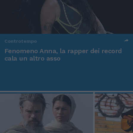
Controtempo
Fenomeno Anna, la rapper dei record
cala un altro asso