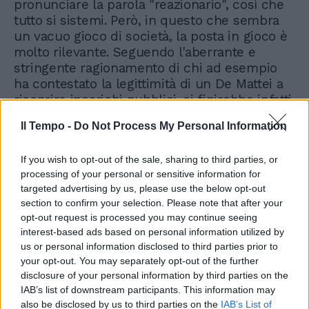
pronunciare la parola "reazionario", così che
tutto si sistemi. Però, in questo che sembra
un vacuo gioco di società, la posta in gioco è
molto rilevante. Seguendo l'aberrante e
stringente ragionamento di chi ad esempio
ha contestato la legittimità di un De Mattei a
ricoprire incarichi pubblici, si finirebbe infatti
per impedire l'insegnamento nella scuola a
Il Tempo -
Do Not Process My Personal Information
chiunque abbia osato dirsi cattolico. E la
dittatura del relativismo si dispiegherebbe
If you wish to opt-out of the sale, sharing to third parties, or
così in tutta la sua quieta efficacia: se
processing of your personal or sensitive information for
davvero credi in qualcosa, è il caso che tu
targeted advertising by us, please use the below opt-out
taccia.
section to confirm your selection. Please note that after your
opt-out request is processed you may continue seeing
interest-based ads based on personal information utilized by
us or personal information disclosed to third parties prior to
your opt-out. You may separately opt-out of the further
disclosure of your personal information by third parties on the
IAB’s list of downstream participants. This information may
also be disclosed by us to third parties on the
IAB’s List of