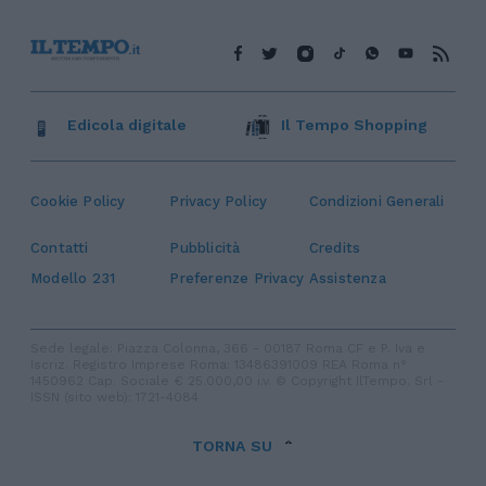
Edicola digitale
Il Tempo Shopping
Cookie Policy
Privacy Policy
Condizioni Generali
Contatti
Pubblicità
Credits
Modello 231
Preferenze Privacy
Assistenza
Sede legale: Piazza Colonna, 366 - 00187 Roma CF e P. Iva e
Iscriz. Registro Imprese Roma: 13486391009 REA Roma n°
1450962 Cap. Sociale € 25.000,00 i.v. © Copyright IlTempo. Srl -
ISSN (sito web): 1721-4084
TORNA SU