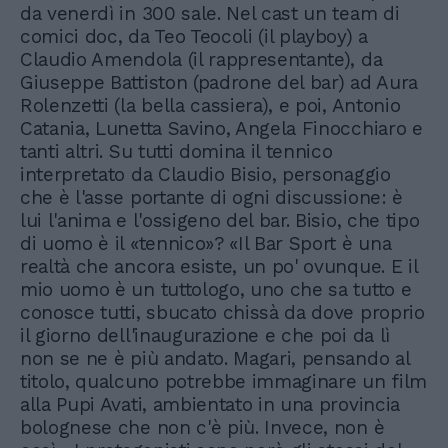
da venerdì in 300 sale. Nel cast un team di
comici doc, da Teo Teocoli (il playboy) a
Claudio Amendola (il rappresentante), da
Giuseppe Battiston (padrone del bar) ad Aura
Rolenzetti (la bella cassiera), e poi, Antonio
Catania, Lunetta Savino, Angela Finocchiaro e
tanti altri. Su tutti domina il tennico
interpretato da Claudio Bisio, personaggio
che è l'asse portante di ogni discussione: è
lui l'anima e l'ossigeno del bar. Bisio, che tipo
di uomo è il «tennico»? «Il Bar Sport è una
realtà che ancora esiste, un po' ovunque. E il
mio uomo è un tuttologo, uno che sa tutto e
conosce tutti, sbucato chissà da dove proprio
il giorno dell'inaugurazione e che poi da lì
non se ne è più andato. Magari, pensando al
titolo, qualcuno potrebbe immaginare un film
alla Pupi Avati, ambientato in una provincia
bolognese che non c'è più. Invece, non è