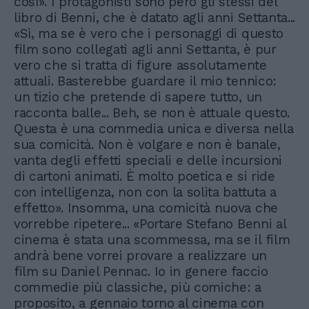
così». I protagonisti sono però gli stessi del
libro di Benni, che è datato agli anni Settanta...
«Sì, ma se è vero che i personaggi di questo
film sono collegati agli anni Settanta, è pur
vero che si tratta di figure assolutamente
attuali. Basterebbe guardare il mio tennico:
un tizio che pretende di sapere tutto, un
racconta balle... Beh, se non è attuale questo.
Questa è una commedia unica e diversa nella
sua comicità. Non è volgare e non è banale,
vanta degli effetti speciali e delle incursioni
di cartoni animati. È molto poetica e si ride
con intelligenza, non con la solita battuta a
effetto». Insomma, una comicità nuova che
vorrebbe ripetere... «Portare Stefano Benni al
cinema è stata una scommessa, ma se il film
andrà bene vorrei provare a realizzare un
film su Daniel Pennac. Io in genere faccio
commedie più classiche, più comiche: a
proposito, a gennaio torno al cinema con