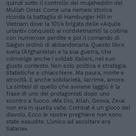
quindi sotto il controllo dei mujaheddin del
Mullah Omar. Come una nemesi storica
ricorda la battaglia di Hamburger Hill in
Vietnam dove la 101/a brigata delle «Aquile
urlanti» conquistò ai nordvietnamiti la collina
con numerose perdite e poi il comando di
Saigon ordinò di abbandonarla. Questo libro
svela l'Afghanistan e la sua guerra, che
coinvolge anche i soldati italiani, nel suo
giusto contesto. Non solo politica e strategia.
Statistiche e chiacchiere. Ma paura, morte e
atrocità. E anche solidarietà, lacrime, amore.
La sintesi di quello che avviene laggiù è la
frase di uno dei protagonisti dopo uno
scontro a fuoco. «Ma Dio, Allah, Geova, Zeus
non era in quella valle. Combat è un gioco del
diavolo. Ecco le nostre preghiere non sono
state esaudite. L'unico ad ascoltare era
Satana».