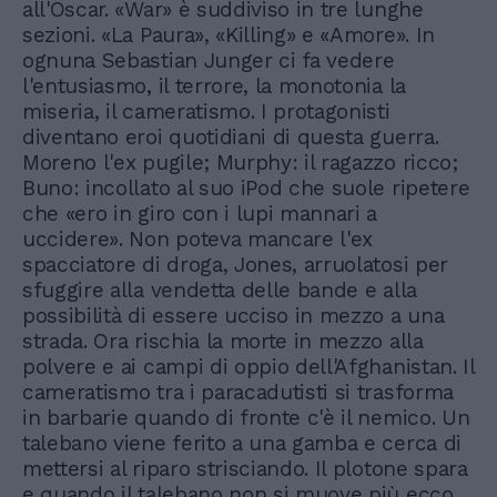
all'Oscar. «War» è suddiviso in tre lunghe
sezioni. «La Paura», «Killing» e «Amore». In
ognuna Sebastian Junger ci fa vedere
l'entusiasmo, il terrore, la monotonia la
miseria, il cameratismo. I protagonisti
diventano eroi quotidiani di questa guerra.
Moreno l'ex pugile; Murphy: il ragazzo ricco;
Buno: incollato al suo iPod che suole ripetere
che «ero in giro con i lupi mannari a
uccidere». Non poteva mancare l'ex
spacciatore di droga, Jones, arruolatosi per
sfuggire alla vendetta delle bande e alla
possibilità di essere ucciso in mezzo a una
strada. Ora rischia la morte in mezzo alla
polvere e ai campi di oppio dell'Afghanistan. Il
cameratismo tra i paracadutisti si trasforma
in barbarie quando di fronte c'è il nemico. Un
talebano viene ferito a una gamba e cerca di
mettersi al riparo strisciando. Il plotone spara
e quando il talebano non si muove più ecco