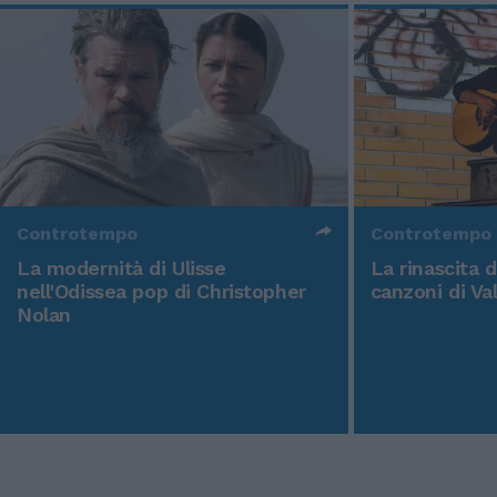
Controtempo
Controtempo
La modernità di Ulisse
La rinascita 
nell'Odissea pop di Christopher
canzoni di Va
Nolan