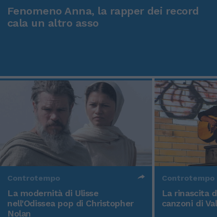
Fenomeno Anna, la rapper dei record
cala un altro asso
Controtempo
Controtempo
La modernità di Ulisse
La rinascita 
nell'Odissea pop di Christopher
canzoni di Va
Nolan