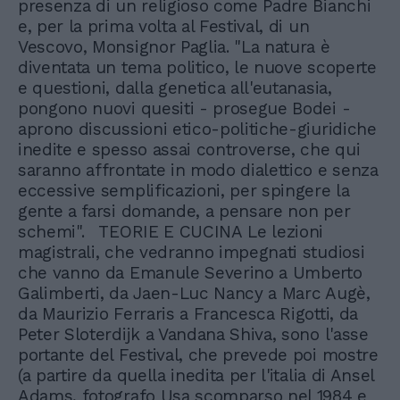
presenza di un religioso come Padre Bianchi
e, per la prima volta al Festival, di un
Vescovo, Monsignor Paglia. "La natura è
diventata un tema politico, le nuove scoperte
e questioni, dalla genetica all'eutanasia,
pongono nuovi quesiti - prosegue Bodei -
aprono discussioni etico-politiche-giuridiche
inedite e spesso assai controverse, che qui
saranno affrontate in modo dialettico e senza
eccessive semplificazioni, per spingere la
gente a farsi domande, a pensare non per
schemi". TEORIE E CUCINA Le lezioni
magistrali, che vedranno impegnati studiosi
che vanno da Emanule Severino a Umberto
Galimberti, da Jaen-Luc Nancy a Marc Augè,
da Maurizio Ferraris a Francesca Rigotti, da
Peter Sloterdijk a Vandana Shiva, sono l'asse
portante del Festival, che prevede poi mostre
(a partire da quella inedita per l'italia di Ansel
Adams, fotografo Usa scomparso nel 1984 e