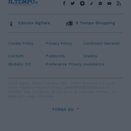
Edicola digitale
Il Tempo Shopping
Cookie Policy
Privacy Policy
Condizioni Generali
Contatti
Pubblicità
Credits
Modello 231
Preferenze Privacy
Assistenza
Sede legale: Piazza Colonna, 366 - 00187 Roma CF e P. Iva e
Iscriz. Registro Imprese Roma: 13486391009 REA Roma n°
1450962 Cap. Sociale € 25.000,00 i.v. © Copyright IlTempo. Srl -
ISSN (sito web): 1721-4084
TORNA SU