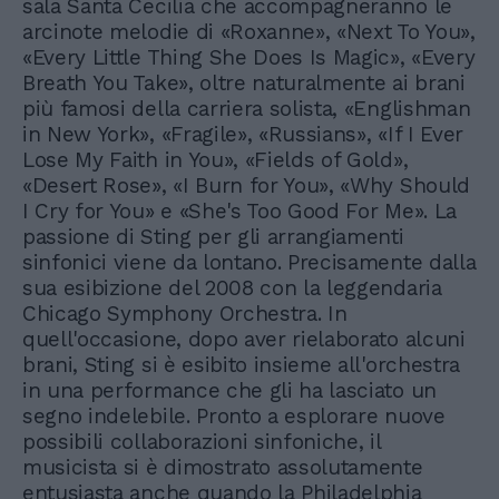
sala Santa Cecilia che accompagneranno le
arcinote melodie di «Roxanne», «Next To You»,
«Every Little Thing She Does Is Magic», «Every
Breath You Take», oltre naturalmente ai brani
più famosi della carriera solista, «Englishman
in New York», «Fragile», «Russians», «If I Ever
Lose My Faith in You», «Fields of Gold»,
«Desert Rose», «I Burn for You», «Why Should
I Cry for You» e «She's Too Good For Me». La
passione di Sting per gli arrangiamenti
sinfonici viene da lontano. Precisamente dalla
sua esibizione del 2008 con la leggendaria
Chicago Symphony Orchestra. In
quell'occasione, dopo aver rielaborato alcuni
brani, Sting si è esibito insieme all'orchestra
in una performance che gli ha lasciato un
segno indelebile. Pronto a esplorare nuove
possibili collaborazioni sinfoniche, il
musicista si è dimostrato assolutamente
entusiasta anche quando la Philadelphia