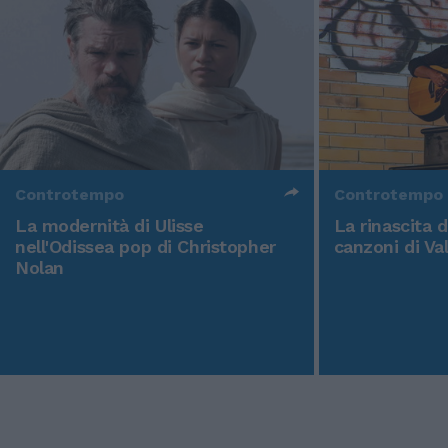
Controtempo
Controtempo
La modernità di Ulisse
La rinascita 
nell'Odissea pop di Christopher
canzoni di Va
Nolan