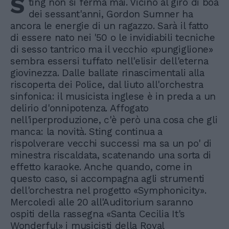
S
ting non si ferma mai. Vicino al giro di boa
dei sessant'anni, Gordon Sumner ha
ancora le energie di un ragazzo. Sarà il fatto
di essere nato nei '50 o le invidiabili tecniche
di sesso tantrico ma il vecchio «pungiglione»
sembra essersi tuffato nell'elisir dell'eterna
giovinezza. Dalle ballate rinascimentali alla
riscoperta dei Police, dal liuto all'orchestra
sinfonica: il musicista inglese è in preda a un
delirio d'onnipotenza. Affogato
nell'iperproduzione, c'è però una cosa che gli
manca: la novità. Sting continua a
rispolverare vecchi successi ma sa un po' di
minestra riscaldata, scatenando una sorta di
effetto karaoke. Anche quando, come in
questo caso, si accompagna agli strumenti
dell'orchestra nel progetto «Symphonicity».
Mercoledì alle 20 all'Auditorium saranno
ospiti della rassegna «Santa Cecilia It's
Wonderful» i musicisti della Royal