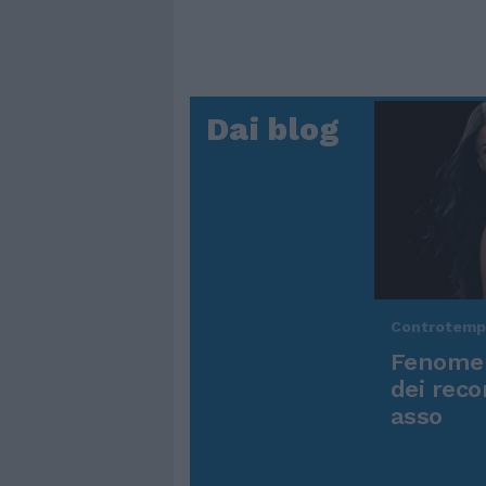
Dai blog
Controtem
Fenomen
dei reco
asso