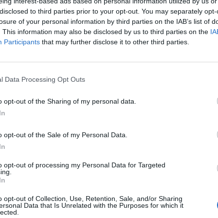
eing interest-based ads based on personal information utilized by us or
eare questa singolare iniziativa è la Fnac,
disclosed to third parties prior to your opt-out. You may separately opt-
cese con nove punti vendita in Italia,
losure of your personal information by third parties on the IAB’s list of
Roma nel centro commerciali Porta di
. This information may also be disclosed by us to third parties on the
IA
Le
falotta. La dice lunga la grafica adottata
Participants
that may further disclose it to other third parties.
da
 per illustrare l'iniziativa: due diverse
Rudy Giuliani a Come States?
Le
, per «lui» e per «lei», tutti e due come
Trump, Meloni e la strategia
oo in abiti da nozze, ma riversi a terra,
americana
l Data Processing Opt Outs
conficcati di spilli. «C'è un modo migliore
si. La lista divorzio Fnac è un ottimo modo
o opt-out of the Sharing of my personal data.
pagina». Come a dire, inutile incattivirsi e
In
grazie all'ex, proseguite per la tua vita e
la. Fra i clienti del negozio romano c'è chi
o opt-out of the Sale of my Personal Data.
a anche chi commenta amaro: «In una
In
 c'è poco da festeggiare, è un momento
uscirei a pensare a fare una lista». Le liste
to opt-out of processing my Personal Data for Targeted
ing.
in ogni caso «tirano». «Ne sono state
In
e 15, ma le richieste d'informazione sono
 sottolinea Davide Mearelli, direttore del
o opt-out of Collection, Use, Retention, Sale, and/or Sharing
ersonal Data that Is Unrelated with the Purposes for which it
ta romano – La curiosità è tanta». Così le
lected.