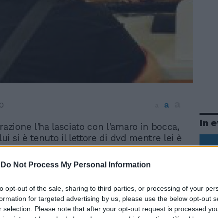
a
a
0
a
In 
razione l'ha lasciato con l'amaro in bocca,
lui si è tenuto il lettore di dvd mentre lei è
 la collezione della serie «Desperate
, lui è riuscito a strappare la telecamera
-
Do Not Process My Personal Information
a non ha potuto portarsi via lo schermo
 pollici. Niente male, adesso c'è la lista di
to opt-out of the sale, sharing to third parties, or processing of your per
naloga a una lista di nozze, ma serve ad
formation for targeted advertising by us, please use the below opt-out s
enti per ricostituire ciò che è andato perso
r selection. Please note that after your opt-out request is processed y
rso) nel corso della separazione di una