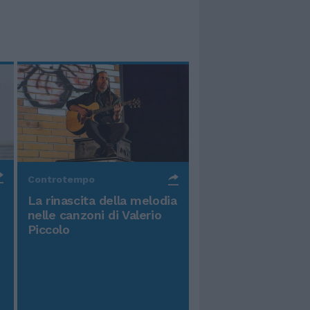
Controtempo
La rinascita della melodia
nelle canzoni di Valerio
Piccolo