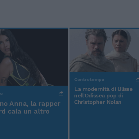
Controtempo
La modernità di Ulisse
po
nell'Odissea pop di
Christopher Nolan
o Anna, la rapper
rd cala un altro