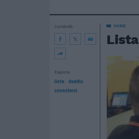
HOME
Condividi:
Lista
Esplora:
lista
daddio
consolarsi