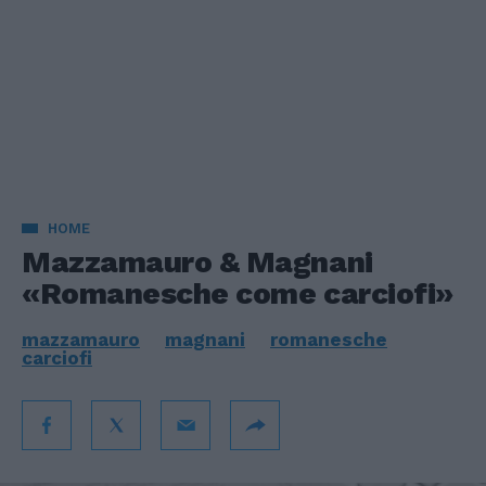
HOME
Mazzamauro & Magnani
«Romanesche come carciofi»
mazzamauro
magnani
romanesche
carciofi