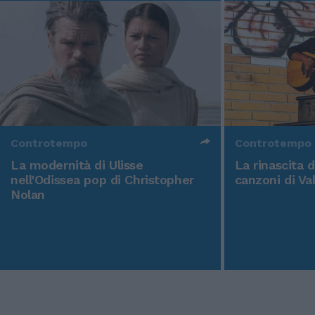
Controtempo
Controtempo
La modernità di Ulisse
La rinascita 
nell'Odissea pop di Christopher
canzoni di Va
Nolan