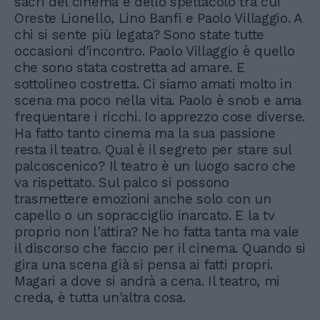
sacri del cinema e dello spettacolo tra cui
Oreste Lionello, Lino Banfi e Paolo Villaggio. A
chi si sente più legata? Sono state tutte
occasioni d'incontro. Paolo Villaggio è quello
che sono stata costretta ad amare. E
sottolineo costretta. Ci siamo amati molto in
scena ma poco nella vita. Paolo è snob e ama
frequentare i ricchi. Io apprezzo cose diverse.
Ha fatto tanto cinema ma la sua passione
resta il teatro. Qual è il segreto per stare sul
palcoscenico? Il teatro è un luogo sacro che
va rispettato. Sul palco si possono
trasmettere emozioni anche solo con un
capello o un sopracciglio inarcato. E la tv
proprio non l'attira? Ne ho fatta tanta ma vale
il discorso che faccio per il cinema. Quando si
gira una scena già si pensa ai fatti propri.
Magari a dove si andrà a cena. Il teatro, mi
creda, è tutta un'altra cosa.