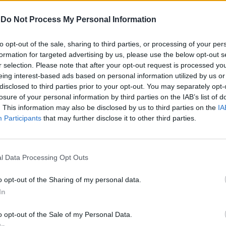
he lo avrebbe portato ai vertici della
-
Do Not Process My Personal Information
diale. Osannato almeno da tre
di musicisti, invidiato, copiato, amato.
a tutti. Indistintamente. Chi stasera si
to opt-out of the sale, sharing to third parties, or processing of your per
formation for targeted advertising by us, please use the below opt-out s
ma non può mancare all'appuntamento in
Le
r selection. Please note that after your opt-out request is processed y
lle 21 nella Sala Santa Cecilia
da
eing interest-based ads based on personal information utilized by us or
ium. A 85 anni «suonati» B.B. King è ancora
Rudy Giuliani a Come States?
Le
disclosed to third parties prior to your opt-out. You may separately opt-
Trump, Meloni e la strategia
. Magari un po' più curvo sotto il peso degli
losure of your personal information by third parties on the IAB’s list of
americana
so dallo stesso fuoco sacro che gli
. This information may also be disclosed by us to third parties on the
IA
ntro quella sera lontana in Arkansas.
Participants
that may further disclose it to other third parties.
ò le fiamme per recuperare la sua
ensare che, nel frattempo, ci sono stati
nt'anni di canzoni e innumerevoli
l Data Processing Opt Outs
oni con i più grandi musicisti: un elenco
 che comprende anche Eric Clapton, David
o opt-out of the Sharing of my personal data.
ddy Waters, Phil Collins, Stevie Ray
In
haka Khan, James Brown, Jerry Lee Lewis,
rd, Ray Charles, U2, Jeff Beck, Gloria
o opt-out of the Sale of my Personal Data.
cchero, Tracy Chapman, Sheryl Crow,