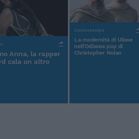
Controtempo
La modernità di Ulisse
po
nell'Odissea pop di
Christopher Nolan
o Anna, la rapper
rd cala un altro