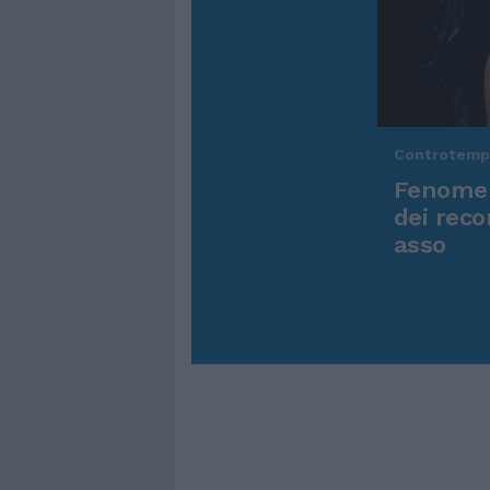
Controtem
Fenomen
dei reco
asso