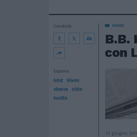
HOME
Condividi:
B.B. 
con L
Esplora:
king
blues
sbarca
citta
lucille
13 giugno 20