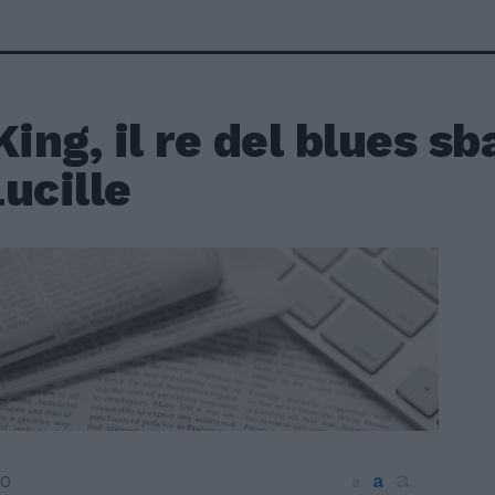
King, il re del blues sb
ucille
a
a
10
a