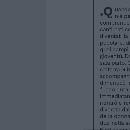
.Q
uando
n'è pe
comprende 
canti nati s
diventati la
popolare, da
quei campi 
gioventù. Da
sala parto. 
chitarra G
accompagna 
dimenticò i
fuoco durant
immediatame
rientrò e r
divorata da
della donna
due nella sa
King aveva s