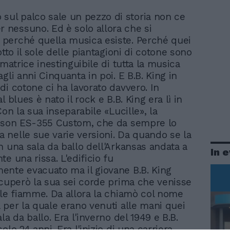
 sul palco sale un pezzo di storia non ce
r nessuno. Ed è solo allora che si
perché quella musica esiste. Perché quei
otto il sole delle piantagioni di cotone sono
 matrice inestinguibile di tutta la musica
gli anni Cinquanta in poi. E B.B. King in
di cotone ci ha lavorato davvero. In
l blues è nato il rock e B.B. King era lì in
Con la sua inseparabile «Lucille», la
ibson ES-355 Custom, che da sempre lo
nelle sue varie versioni. Da quando se la
n una sala da ballo dell'Arkansas andata a
In 
e una rissa. L'edificio fu
nte evacuato ma il giovane B.B. King
ecuperò la sua sei corde prima che venisse
lle fiamme. Da allora la chiamò col nome
 per la quale erano venuti alle mani quei
la da ballo. Era l'inverno del 1949 e B.B.
olo 24 anni. Era l'inizio di una carriera