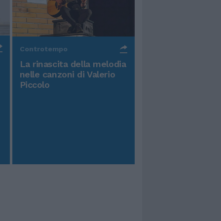
Controtempo
La rinascita della melodia
nelle canzoni di Valerio
Piccolo