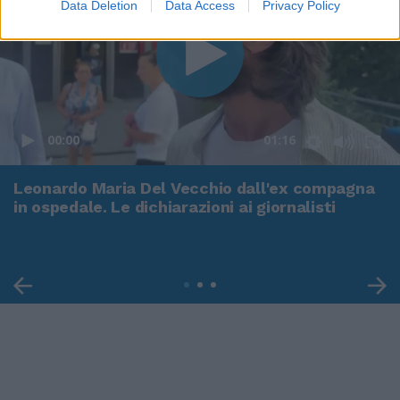
Data Deletion
Data Access
Privacy Policy
00:00
01:16
Leonardo Maria Del Vecchio dall'ex compagna
in ospedale. Le dichiarazioni ai giornalisti