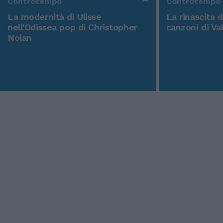
Controtempo
Controtempo
La modernità di Ulisse
La rinascita 
nell'Odissea pop di Christopher
canzoni di Va
Nolan