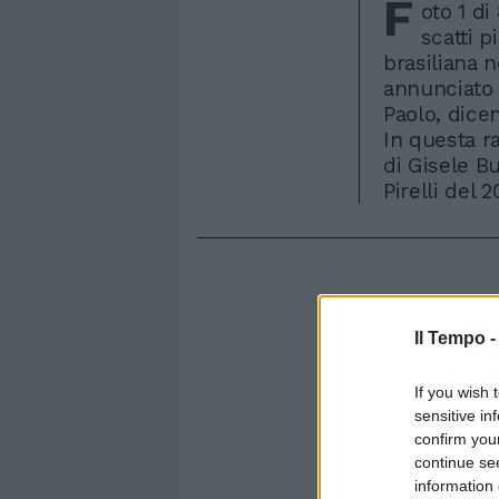
F
oto 1 d
scatti 
brasiliana n
annunciato 
Paolo, dice
In questa r
di Gisele B
Pirelli del
Il Tempo 
If you wish 
sensitive in
confirm you
continue se
information 