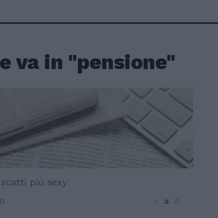
e va in "pensione"
scatti più sexy
a
a
10
a