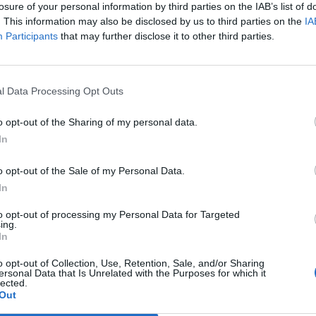
losure of your personal information by third parties on the IAB’s list of
. This information may also be disclosed by us to third parties on the
IA
Participants
that may further disclose it to other third parties.
Le
da
Rudy Giuliani a Come States?
Le
l Data Processing Opt Outs
Trump, Meloni e la strategia
americana
o opt-out of the Sharing of my personal data.
In
o opt-out of the Sale of my Personal Data.
In
to opt-out of processing my Personal Data for Targeted
ing.
In
o opt-out of Collection, Use, Retention, Sale, and/or Sharing
ersonal Data that Is Unrelated with the Purposes for which it
lected.
Out