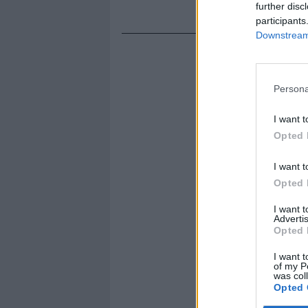
further disc
participants
Downstream 
Persona
I want t
Opted 
I want t
Opted 
I want 
Advertis
Opted 
I want t
of my P
was col
Opted 