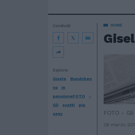
HOME
Condividi:
Gisel
Esplora:
Gisele
Bundchen
va
in
pensioneFOTO
-
Gli
scatti
piu
FOTO - Gli 
sexy
28 marzo 20