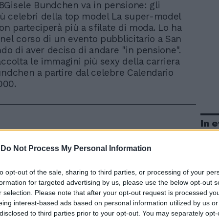
i 8Gisele Bundchen va in pensione: gli
più celebri della top model La super-model
on parteciperà più a sfilate di moda. Lo ha
nel corso di un evento pubblicitario a San
ndo di aver deciso di andare "in pensione".
accolta le immagini più sexy della carriera
undchen a partire dal celebre Calendario
 2000.
In 
-
Do Not Process My Personal Information
to opt-out of the sale, sharing to third parties, or processing of your per
formation for targeted advertising by us, please use the below opt-out s
r selection. Please note that after your opt-out request is processed y
eing interest-based ads based on personal information utilized by us or
disclosed to third parties prior to your opt-out. You may separately opt-