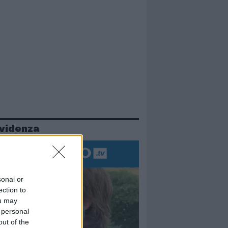
evidenza
sonal or
ection to
ou may
 personal
out of the