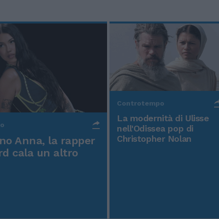
Controtempo
La modernità di Ulisse
po
nell'Odissea pop di
Christopher Nolan
o Anna, la rapper
rd cala un altro