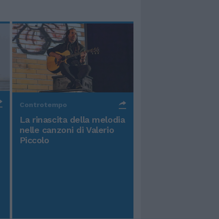
Controtempo
La rinascita della melodia
nelle canzoni di Valerio
Piccolo