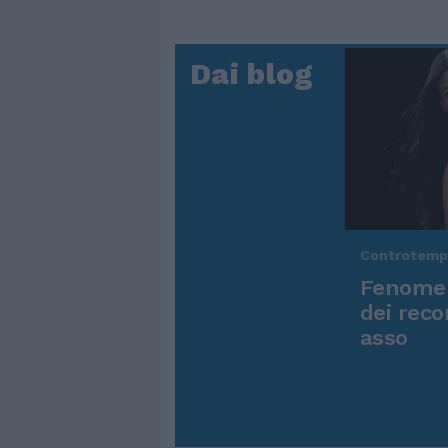
Dai blog
Controtem
Fenomen
dei reco
asso