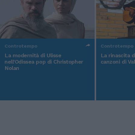
Controtempo
Controtempo
La modernità di Ulisse
La rinascita 
nell'Odissea pop di Christopher
canzoni di Va
Nolan