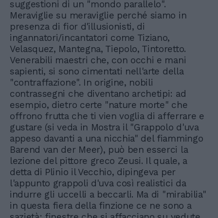
suggestioni di un "mondo parallelo".
Meraviglie su meraviglie perché siamo in
presenza di fior d'illusionisti, di
ingannatori/incantatori come Tiziano,
Velasquez, Mantegna, Tiepolo, Tintoretto.
Venerabili maestri che, con occhi e mani
sapienti, si sono cimentati nell'arte della
"contraffazione". In origine, nobili
contrassegni che diventano archetipi: ad
esempio, dietro certe "nature morte" che
offrono frutta che ti vien voglia di afferrare e
gustare (si veda in Mostra il "Grappolo d'uva
appeso davanti a una nicchia" del fiammingo
Barend van der Meer), può ben esserci la
lezione del pittore greco Zeusi. Il quale, a
detta di Plinio il Vecchio, dipingeva per
l'appunto grappoli d'uva così realistici da
indurre gli uccelli a beccarli. Ma di "mirabilia"
in questa fiera della finzione ce ne sono a
sazietà: finestre che si affacciano su vedute