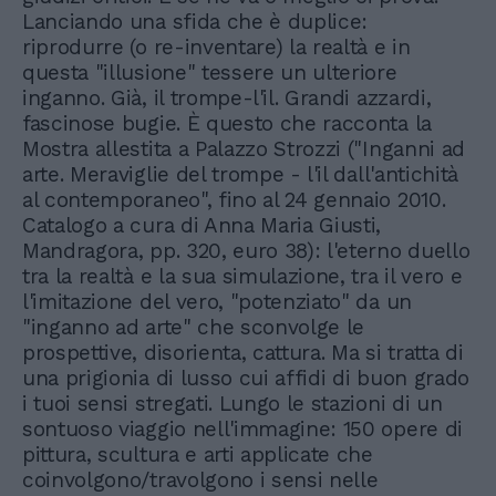
Lanciando una sfida che è duplice:
riprodurre (o re-inventare) la realtà e in
questa "illusione" tessere un ulteriore
inganno. Già, il trompe-l'il. Grandi azzardi,
fascinose bugie. È questo che racconta la
Mostra allestita a Palazzo Strozzi ("Inganni ad
arte. Meraviglie del trompe - l'il dall'antichità
al contemporaneo", fino al 24 gennaio 2010.
Catalogo a cura di Anna Maria Giusti,
Mandragora, pp. 320, euro 38): l'eterno duello
tra la realtà e la sua simulazione, tra il vero e
l'imitazione del vero, "potenziato" da un
"inganno ad arte" che sconvolge le
prospettive, disorienta, cattura. Ma si tratta di
una prigionia di lusso cui affidi di buon grado
i tuoi sensi stregati. Lungo le stazioni di un
sontuoso viaggio nell'immagine: 150 opere di
pittura, scultura e arti applicate che
coinvolgono/travolgono i sensi nelle