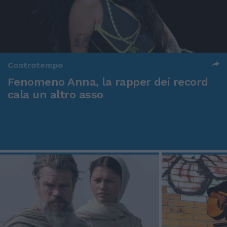
Controtempo
Fenomeno Anna, la rapper dei record
cala un altro asso