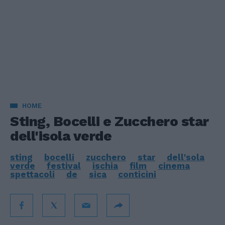
HOME
Sting, Bocelli e Zucchero star
dell'isola verde
sting
bocelli
zucchero
star
dell'sola
verde
festival
ischia
film
cinema
spettacoli
de
sica
conticini