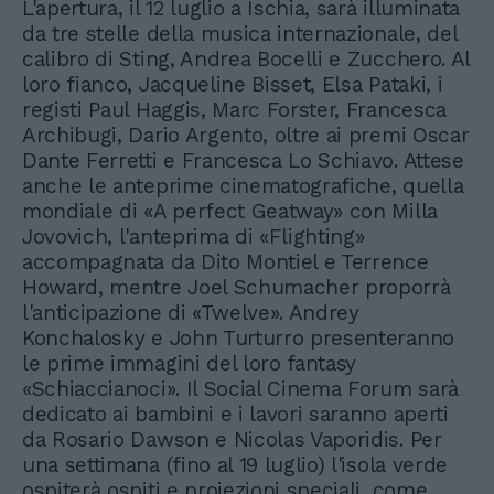
L'apertura, il 12 luglio a Ischia, sarà illuminata
da tre stelle della musica internazionale, del
calibro di Sting, Andrea Bocelli e Zucchero. Al
loro fianco, Jacqueline Bisset, Elsa Pataki, i
registi Paul Haggis, Marc Forster, Francesca
Archibugi, Dario Argento, oltre ai premi Oscar
Dante Ferretti e Francesca Lo Schiavo. Attese
anche le anteprime cinematografiche, quella
mondiale di «A perfect Geatway» con Milla
Jovovich, l'anteprima di «Flighting»
accompagnata da Dito Montiel e Terrence
Howard, mentre Joel Schumacher proporrà
l'anticipazione di «Twelve». Andrey
Konchalosky e John Turturro presenteranno
le prime immagini del loro fantasy
«Schiaccianoci». Il Social Cinema Forum sarà
dedicato ai bambini e i lavori saranno aperti
da Rosario Dawson e Nicolas Vaporidis. Per
una settimana (fino al 19 luglio) l'isola verde
ospiterà ospiti e proiezioni speciali, come