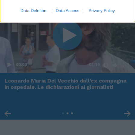
Data Deletion
Data Access
Privacy Policy
00:00
01:16
Leonardo Maria Del Vecchio dall'ex compagna
in ospedale. Le dichiarazioni ai giornalisti