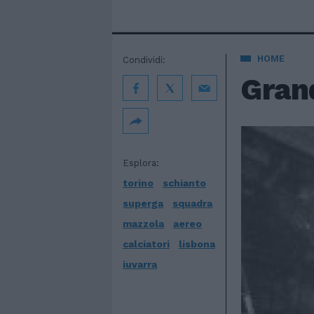
HOME
Condividi:
Grand
Esplora:
torino
schianto
superga
squadra
mazzola
aereo
calciatori
lisbona
iuvarra