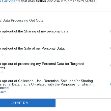
Participants
that may further disclose it to other third parties.
 Loik, Guglielmo Gabetto, Valentino
nco Ossola, e Danilo Martelli, e l'altro
ino, ed Emile Bongiorni, Rubens Fadini,
, Pierino Operto, Julius Schubert. Cinque
l Data Processing Opt Outs
quistati tra il 1943 e il 1949, il primato di
que punti in quaranta partite nel
o opt-out of the Sharing of my personal data.
1947-48, sedici di vantaggio sul Milan,
In
ssificato, un campo, quello di via
inespugnabile. Le ultime quattro partite,
o opt-out of the Sale of my Personal Data.
gedia, giocate tra squadre giovanili come
In
ormale di un campionato praticamente
to opt-out of processing my Personal Data for Targeted
 Sono passati sessanta anni da quella data.
ing.
 quel giorno conserva intatta la cicatrice,
In
ledizione mai superata, una sillaba
o opt-out of Collection, Use, Retention, Sale, and/or Sharing
un nome sull'altro, come un rosario e un
ersonal Data that Is Unrelated with the Purposes for which it
. I primi ad accorrere sul luogo del
lected.
Out
rono un muratore e un sacerdote. Poi, su
a, si riversò il cuore della città. E la
CONFIRM
di ciascuno divenne rito collettivo. Toccò
e negli anni Trenta aveva condotto gli