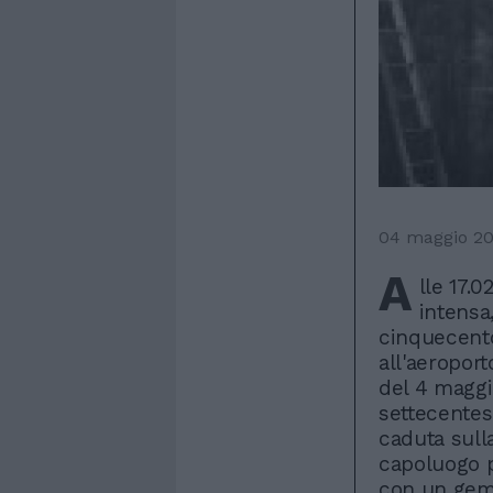
04 maggio 2
A
lle 17.
intensa,
cinquecento
all'aeroport
del 4 maggio
settecentes
caduta sull
capoluogo p
con un gemit