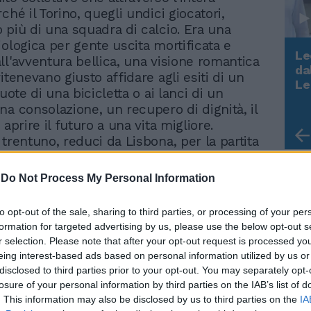
ché il Torino, quegli undici giocatori,
 più di una squadra di calcio. Era una
iologica per gente uscita mortificata e
Le
ll'avventura bellica, una visione romantica
da
itenevano giusto affidare agli esiti di un
Rudy Giuliani a Come States?
Le
ruote di una bicicletta o ai lanci di un
Trump, Meloni e la strategia
na consolazione, un recupero di dignità, il
americana
 aprire il futuro a una vita migliore.
trentuno, reduci da Lisbona, per la partita
Françisco Ferreira, capitano del Benfica ed
zzola, quel Mazzola motore ed anima
-
Do Not Process My Personal Information
ra italiana fondata il 3 dicembre 1906 in
 di via Pietro Micca, 231 partite in totale
to opt-out of the sale, sharing to third parties, or processing of your per
a granata, 123 reti realizzate, 29 delle
formation for targeted advertising by us, please use the below opt-out s
ampionato 1946-47, capocannoniere.
r selection. Please note that after your opt-out request is processed y
rigenti, tecnici, giornalisti, uomini
eing interest-based ads based on personal information utilized by us or
gio. E diciotto giocatori, Valerio
disclosed to third parties prior to your opt-out. You may separately opt-
 Aldo Ballarin, Virgilio Maroso, Giuseppe
losure of your personal information by third parties on the IAB’s list of
io Rigamonti, Eusebio Castigliano, Romeo
. This information may also be disclosed by us to third parties on the
IA