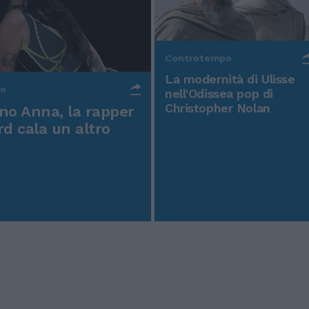
Controtempo
La modernità di Ulisse
po
nell'Odissea pop di
Christopher Nolan
o Anna, la rapper
rd cala un altro