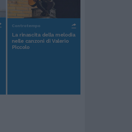
Controtempo
La rinascita della melodia
nelle canzoni di Valerio
Piccolo