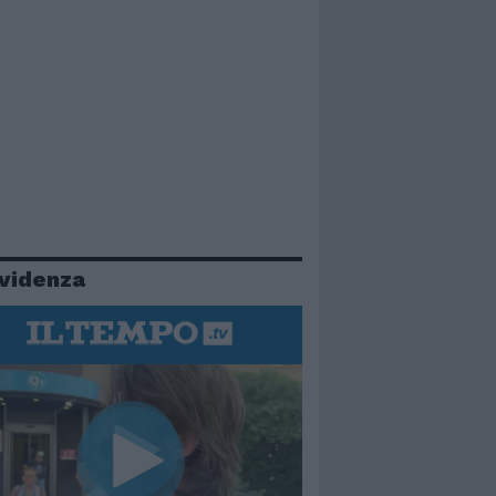
evidenza