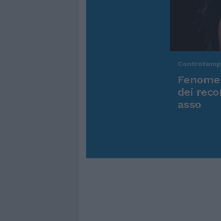
Controtem
Fenomen
dei reco
asso