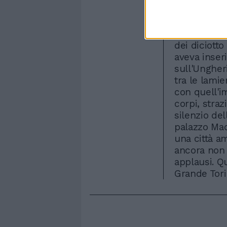
azzurri del
internazion
e il titolo 
dei diciott
aveva inseri
sull'Ungher
tra le lamie
con quell'i
corpi, straz
silenzio del
palazzo Mad
una città a
ancora non 
applausi. Qu
Grande Tori