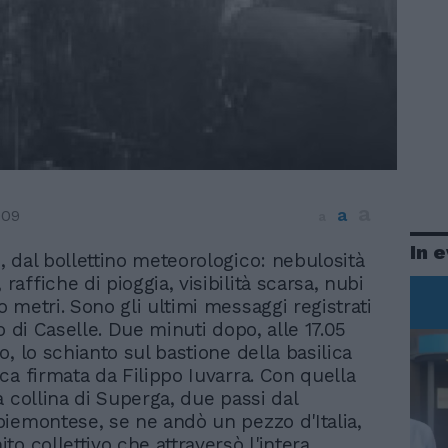
a
a
009
a
In 
02, dal bollettino meteorologico: nebulosità
 raffiche di pioggia, visibilità scarsa, nubi
 metri. Sono gli ultimi messaggi registrati
o di Caselle. Due minuti dopo, alle 17.05
, lo schianto sul bastione della basilica
ca firmata da Filippo Iuvarra. Con quella
a collina di Superga, due passi dal
iemontese, se ne andò un pezzo d'Italia,
o collettivo che attraversò l'intera