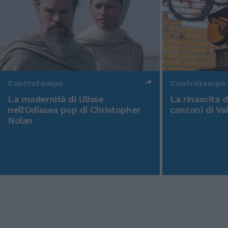
Controtempo
Controtempo
La modernità di Ulisse
La rinascita 
nell'Odissea pop di Christopher
canzoni di Va
Nolan