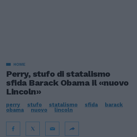
HOME
Perry, stufo di statalismo
sfida Barack Obama il «nuovo
Lincoln»
perry
stufo
statalismo
sfida
barack
obama
nuovo
lincoln