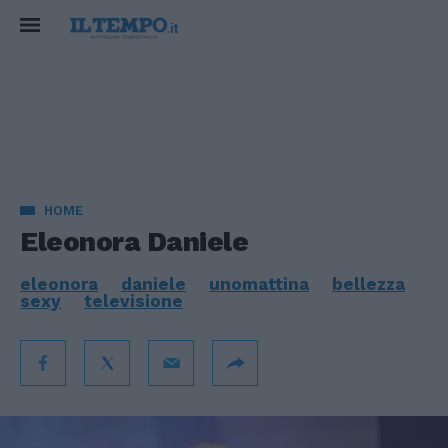
HOME
Eleonora Daniele
eleonora
daniele
unomattina
bellezza
sexy
televisione