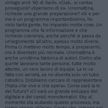
vintage anni '60 di Sarli». «Ciak... si canta»
proseguirà? «Speriamo di sì». Unomattina,
richiede una grande preparazione? «Sì e per
me è un programma importantissimo, ho
visto tanta gente, ho imparato molte cose. Un
programma che fa informazione e che
richiede coerenza, anche perché si passa da
un'argomento all'altro, spesso molto diversi.
Prima ci mettevo molto tempo, a prepararmi,
ora è diventato più normale. Unomattina è
anche un'ottima fabbrica di autori. Dietro alle
quinte lavorano tante persone, tutte molto
attente, un vero lavoro di équipe. La tv va
fatta con serietà, se no diventa solo un tubo
catodico. Dobbiamo cercare di rappresentare
l'Italia che vive e che spera». Come sarà la tv
del futuro? «Ci sarà un grande sviluppo del
digitale e dei canali monotematici. Sky al
momento sta aiutando questo processo, ma
siamo ancora all'inizio. Credo che, almeno nel