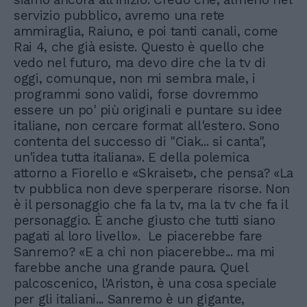
servizio pubblico, avremo una rete
ammiraglia, Raiuno, e poi tanti canali, come
Rai 4, che già esiste. Questo è quello che
vedo nel futuro, ma devo dire che la tv di
oggi, comunque, non mi sembra male, i
programmi sono validi, forse dovremmo
essere un po' più originali e puntare su idee
italiane, non cercare format all'estero. Sono
contenta del successo di "Ciak... si canta",
un'idea tutta italiana». E della polemica
attorno a Fiorello e «Skraiset», che pensa? «La
tv pubblica non deve sperperare risorse. Non
è il personaggio che fa la tv, ma la tv che fa il
personaggio. È anche giusto che tutti siano
pagati al loro livello». Le piacerebbe fare
Sanremo? «E a chi non piacerebbe... ma mi
farebbe anche una grande paura. Quel
palcoscenico, l'Ariston, è una cosa speciale
per gli italiani... Sanremo è un gigante,