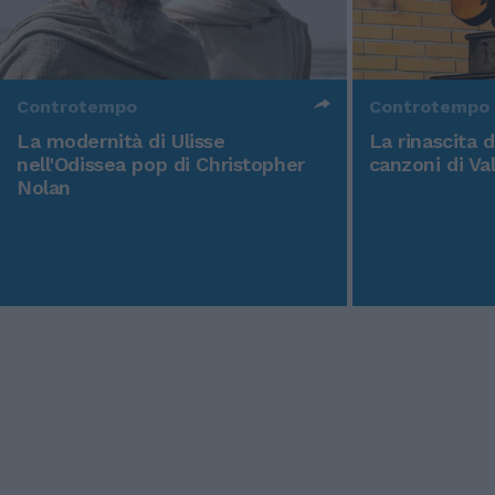
Controtempo
Controtempo
La modernità di Ulisse
La rinascita 
nell'Odissea pop di Christopher
canzoni di Va
Nolan