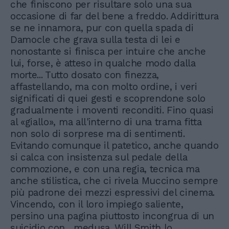
che finiscono per risultare solo una sua
occasione di far del bene a freddo. Addirittura
se ne innamora, pur con quella spada di
Damocle che grava sulla testa di lei e
nonostante si finisca per intuire che anche
lui, forse, è atteso in qualche modo dalla
morte... Tutto dosato con finezza,
affastellando, ma con molto ordine, i veri
significati di quei gesti e scoprendone solo
gradualmente i moventi reconditi. Fino quasi
al «giallo», ma all'interno di una trama fitta
non solo di sorprese ma di sentimenti.
Evitando comunque il patetico, anche quando
si calca con insistenza sul pedale della
commozione, e con una regia, tecnica ma
anche stilistica, che ci rivela Muccino sempre
più padrone dei mezzi espressivi del cinema.
Vincendo, con il loro impiego saliente,
persino una pagina piuttosto incongrua di un
suicidio con... medusa. Will Smith lo