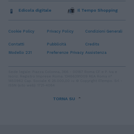
Edicola digitale
Il Tempo Shopping
Cookie Policy
Privacy Policy
Condizioni Generali
Contatti
Pubblicità
Credits
Modello 231
Preferenze Privacy
Assistenza
Sede legale: Piazza Colonna, 366 - 00187 Roma CF e P. Iva e
Iscriz. Registro Imprese Roma: 13486391009 REA Roma n°
1450962 Cap. Sociale € 25.000,00 i.v. © Copyright IlTempo. Srl -
ISSN (sito web): 1721-4084
TORNA SU