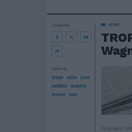
HOME
Condividi:
TROP
Wagne
Esplora:
tropa
elite
jose
padilha
wagner
moura
calo
08 giugno 20