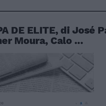
A DE ELITE, di José P
r Moura, Calo ...
a
a
08
a