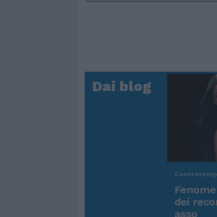
Dai blog
Controtem
Fenomen
dei reco
asso