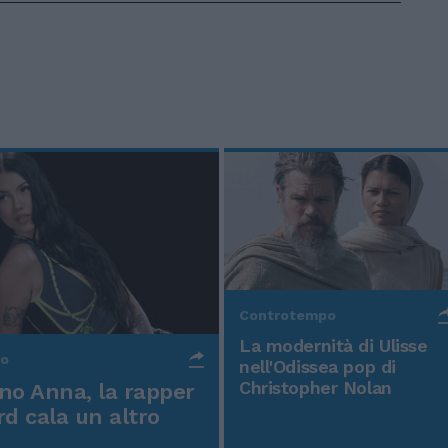
Controtempo
La modernità di Ulisse
po
nell'Odissea pop di
Christopher Nolan
o Anna, la rapper
rd cala un altro