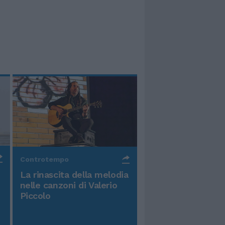
Controtempo
La rinascita della melodia
nelle canzoni di Valerio
Piccolo