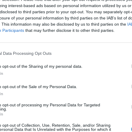
itolo il cui addestramento, quando ci si
eing interest-based ads based on personal information utilized by us or
disclosed to third parties prior to your opt-out. You may separately opt-
descriverlo, è perfino - più duro di quello
losure of your personal information by third parties on the IAB’s list of
 americani almeno come risultava in un
. This information may also be disclosed by us to third parties on the
IA
sodio di François Reichenbach in un film
Participants
that may further disclose it to other third parties.
i Sessanta, "Il fiore e la violenza". Lì in
Le
orruzione è minore ma i modi sono spesso
da
o all'efferato. Li coltiva senza remore
Rudy Giuliani a Come States?
Le
Trump, Meloni e la strategia
omandante del gruppo che però, sapendo
l Data Processing Opt Outs
americana
ie sta per farlo diventare padre, medita di
ita privata, non prima, tuttavia, di essersi
o opt-out of the Sharing of my personal data.
uccessore del suo stesso stampo. Lo
In
aprà come insegnargli a spargere sangue a
 quadro con accenti quasi apocalittici. Ce
o opt-out of the Sale of my Personal Data.
un regista, José Padilha, che, appunto,
In
no alle più estreme conseguenze la
to opt-out of processing my Personal Data for Targeted
 vecchio "cinema novo", con la macchina a
ing.
orso al digitale, un montaggio che suscita
In
i quasi il respiro si inceppa, non molla la
o opt-out of Collection, Use, Retention, Sale, and/or Sharing
é non è arrivato fino in fondo a
ersonal Data that Is Unrelated with the Purposes for which it