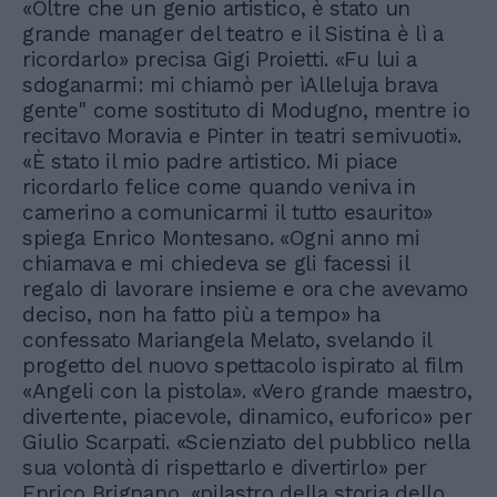
«Oltre che un genio artistico, è stato un
grande manager del teatro e il Sistina è lì a
ricordarlo» precisa Gigi Proietti. «Fu lui a
sdoganarmi: mi chiamò per ìAlleluja brava
gente" come sostituto di Modugno, mentre io
recitavo Moravia e Pinter in teatri semivuoti».
«È stato il mio padre artistico. Mi piace
ricordarlo felice come quando veniva in
camerino a comunicarmi il tutto esaurito»
spiega Enrico Montesano. «Ogni anno mi
chiamava e mi chiedeva se gli facessi il
regalo di lavorare insieme e ora che avevamo
deciso, non ha fatto più a tempo» ha
confessato Mariangela Melato, svelando il
progetto del nuovo spettacolo ispirato al film
«Angeli con la pistola». «Vero grande maestro,
divertente, piacevole, dinamico, euforico» per
Giulio Scarpati. «Scienziato del pubblico nella
sua volontà di rispettarlo e divertirlo» per
Enrico Brignano, «pilastro della storia dello