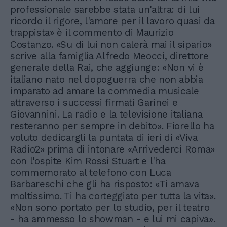
professionale sarebbe stata un'altra: di lui
ricordo il rigore, l'amore per il lavoro quasi da
trappista» è il commento di Maurizio
Costanzo. «Su di lui non calerà mai il sipario»
scrive alla famiglia Alfredo Meocci, direttore
generale della Rai, che aggiunge: «Non vi è
italiano nato nel dopoguerra che non abbia
imparato ad amare la commedia musicale
attraverso i successi firmati Garinei e
Giovannini. La radio e la televisione italiana
resteranno per sempre in debito». Fiorello ha
voluto dedicargli la puntata di ieri di «Viva
Radio2» prima di intonare «Arrivederci Roma»
con l'ospite Kim Rossi Stuart e l'ha
commemorato al telefono con Luca
Barbareschi che gli ha risposto: «Ti amava
moltissimo. Ti ha corteggiato per tutta la vita».
«Non sono portato per lo studio, per il teatro
- ha ammesso lo showman - e lui mi capiva».