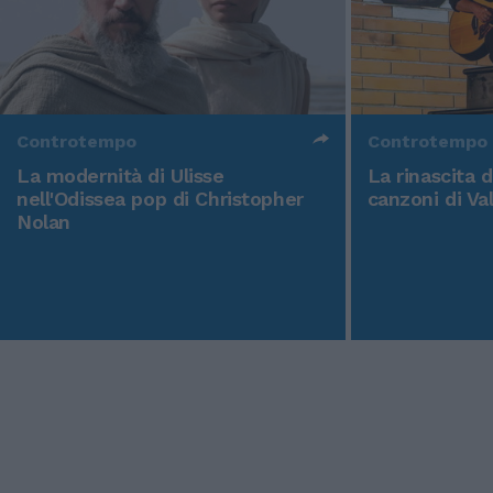
Controtempo
Controtempo
La modernità di Ulisse
La rinascita 
nell'Odissea pop di Christopher
canzoni di Va
Nolan