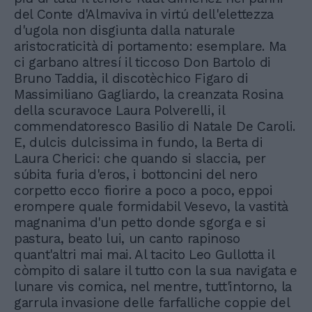
del Conte d'Almaviva in virtú dell'elettezza
d'ugola non disgiunta dalla naturale
aristocraticità di portamento: esemplare. Ma
ci garbano altresí il ticcoso Don Bartolo di
Bruno Taddia, il discotèchico Figaro di
Massimiliano Gagliardo, la creanzata Rosina
della scuravoce Laura Polverelli, il
commendatoresco Basilio di Natale De Caroli.
E, dulcis dulcissima in fundo, la Berta di
Laura Cherici: che quando si slaccia, per
súbita furia d'eros, i bottoncini del nero
corpetto ecco fiorire a poco a poco, eppoi
erompere quale formidabil Vesevo, la vastità
magnanima d'un petto donde sgorga e si
pastura, beato lui, un canto rapinoso
quant'altri mai mai. Al tacito Leo Gullotta il
còmpito di salare il tutto con la sua navigata e
lunare vis comica, nel mentre, tutt'intorno, la
garrula invasione delle farfalliche coppie del