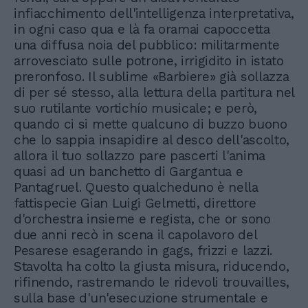
infiacchimento dell'intelligenza interpretativa,
in ogni caso qua e là fa oramai capoccetta
una diffusa noia del pubblico: militarmente
arrovesciato sulle potrone, irrigidito in istato
preronfoso. Il sublime «Barbiere» già sollazza
di per sé stesso, alla lettura della partitura nel
suo rutilante vortichío musicale; e però,
quando ci si mette qualcuno di buzzo buono
che lo sappia insapidire al desco dell'ascolto,
allora il tuo sollazzo pare pascerti l'anima
quasi ad un banchetto di Gargantua e
Pantagruel. Questo qualcheduno è nella
fattispecie Gian Luigi Gelmetti, direttore
d'orchestra insieme e regista, che or sono
due anni recò in scena il capolavoro del
Pesarese esagerando in gags, frizzi e lazzi.
Stavolta ha colto la giusta misura, riducendo,
rifinendo, rastremando le ridevoli trouvailles,
sulla base d'un'esecuzione strumentale e