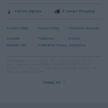
Edicola digitale
Il Tempo Shopping
Cookie Policy
Privacy Policy
Condizioni Generali
Contatti
Pubblicità
Credits
Modello 231
Preferenze Privacy
Assistenza
Sede legale: Piazza Colonna, 366 - 00187 Roma CF e P. Iva e
Iscriz. Registro Imprese Roma: 13486391009 REA Roma n°
1450962 Cap. Sociale € 25.000,00 i.v. © Copyright IlTempo. Srl -
ISSN (sito web): 1721-4084
TORNA SU