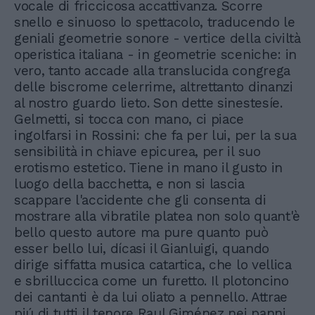
vocale di friccicosa accattivanza. Scorre
snello e sinuoso lo spettacolo, traducendo le
geniali geometrie sonore - vertice della civiltà
operistica italiana - in geometrie sceniche: in
vero, tanto accade alla translucida congrega
delle biscrome celerrime, altrettanto dinanzi
al nostro guardo lieto. Son dette sinestesíe.
Gelmetti, si tocca con mano, ci piace
ingolfarsi in Rossini: che fa per lui, per la sua
sensibilità in chiave epicurea, per il suo
erotismo estetico. Tiene in mano il gusto in
luogo della bacchetta, e non si lascia
scappare l'accidente che gli consenta di
mostrare alla vibratile platea non solo quant'è
bello questo autore ma pure quanto può
esser bello lui, dícasi il Gianluigi, quando
dirige siffatta musica catartica, che lo vellica
e sbrilluccica come un furetto. Il plotoncino
dei cantanti è da lui oliato a pennello. Attrae
piú di tutti il tenore Raul Giménez nei panni