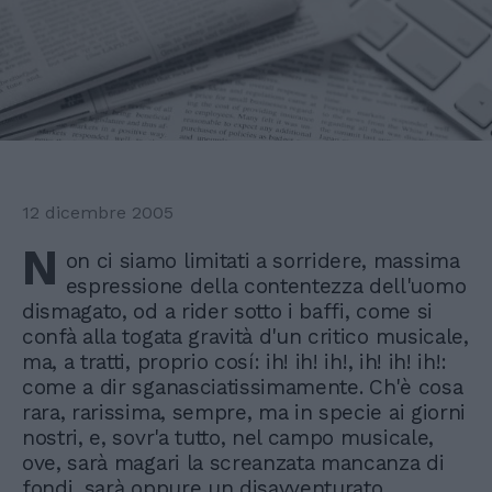
12 dicembre 2005
N
on ci siamo limitati a sorridere, massima
espressione della contentezza dell'uomo
dismagato, od a rider sotto i baffi, come si
confà alla togata gravità d'un critico musicale,
ma, a tratti, proprio cosí: ih! ih! ih!, ih! ih! ih!:
come a dir sganasciatissimamente. Ch'è cosa
rara, rarissima, sempre, ma in specie ai giorni
nostri, e, sovr'a tutto, nel campo musicale,
ove, sarà magari la screanzata mancanza di
fondi, sarà oppure un disavventurato