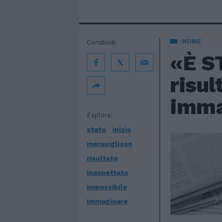
HOME
Condividi:
«È ST
risul
imma
Esplora:
stato
inizio
meraviglioso
risultato
inaspettato
impossibile
immaginare