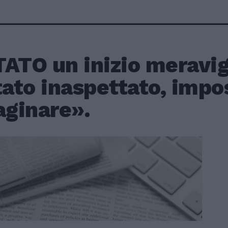
ATO un inizio meravig
tato inaspettato, impo
ginare».