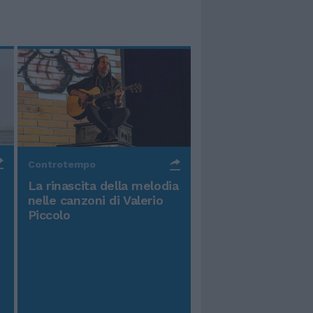
Controtempo
La rinascita della melodia
nelle canzoni di Valerio
Piccolo