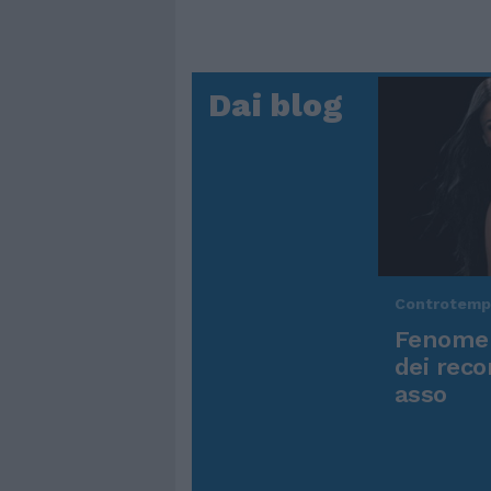
Dai blog
Controtem
Fenomen
dei reco
asso