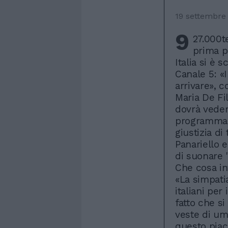
19 settembre
9
27.000te
prima p
Italia si è 
Canale 5: «
arrivare», 
Maria De Fil
dovrà veder
programma è
giustizia di
Panariello 
di suonare 
Che cosa in
«La simpati
italiani per
fatto che s
veste di umi
questo piace