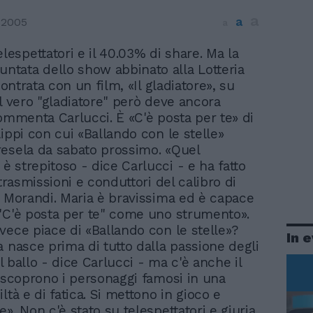
a
a
 2005
a
lespettatori e il 40.03% di share. Ma la
untata dello show abbinato alla Lotteria
scontrata con un film, «Il gladiatore», su
Il vero "gladiatore" però deve ancora
commenta Carlucci. È «C'è posta per te» di
ippi con cui «Ballando con le stelle»
esela da sabato prossimo. «Quel
 strepitoso - dice Carlucci - e ha fatto
 trasmissioni e conduttori del calibro di
e Morandi. Maria è bravissima ed è capace
"C'è posta per te" come uno strumento».
vece piace di «Ballando con le stelle»?
In 
a nasce prima di tutto dalla passione degli
 il ballo - dice Carlucci - ma c'è anche il
i scoprono i personaggi famosi in una
ltà e di fatica. Si mettono in gioco e
». Non c'è stato su telespettatori e giuria