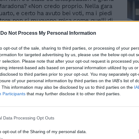
Maradona? «Non credo proprio. Nella gara
uarto, e certo ha avuto bei voti, ma i piedi
atore non si muovono mica come quelli di
. La giuria ha dato punteggio migliori,
-
Do Not Process My Personal Information
 alla Cannata - spiega la conduttrice -
 è così celebre. Eppure è stata premiata
lavorato duramente per un mese e
to opt-out of the sale, sharing to third parties, or processing of your per
Le
formation for targeted advertising by us, please use the below opt-out s
one questo si è visto». Intanto Maria De
da
r selection. Please note that after your opt-out request is processed y
la a «Tv Sorrisi e Canzoni» (in edicola oggi)
Rudy Giuliani a Come States?
Le
eing interest-based ads based on personal information utilized by us or
Trump, Meloni e la strategia
di «C'è posta per te» nacque nel 1999
disclosed to third parties prior to your opt-out. You may separately opt-
americana
tava recando a un incontro con l'allora
losure of your personal information by third parties on the IAB’s list of
la Pubblica Istruzione Luigi Berlinguer.
. This information may also be disclosed by us to third parties on the
IA
nosciuta e fermata sulle scale del
Participants
that may further disclose it to other third parties.
a due ragazze - dice De Filippi - che non
me far arrivare una missiva proprio al
i diedero una lettera che conteneva le
l Data Processing Opt Outs
ei ragazzi di un istituto di Roma,
he, dalle mie mani, la lettera, passasse
o opt-out of the Sharing of my personal data.
e nelle mani del Ministro. Questo episodio