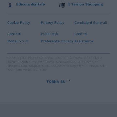
Edicola digitale
Il Tempo Shopping
Cookie Policy
Privacy Policy
Condizioni Generali
Contatti
Pubblicità
Credits
Modello 231
Preferenze Privacy
Assistenza
Sede legale: Piazza Colonna, 366 - 00187 Roma CF e P. Iva e
Iscriz. Registro Imprese Roma: 13486391009 REA Roma n°
1450962 Cap. Sociale € 25.000,00 i.v. © Copyright IlTempo. Srl -
ISSN (sito web): 1721-4084
TORNA SU