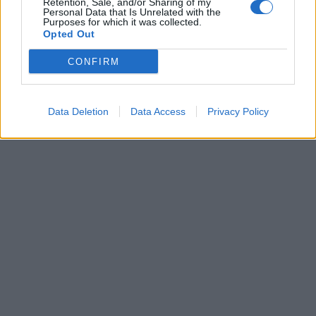
Retention, Sale, and/or Sharing of my
00:00
01:16
Personal Data that Is Unrelated with the
Purposes for which it was collected.
Opted Out
Leonardo Maria Del Vecchio dall'ex compagna
in ospedale. Le dichiarazioni ai giornalisti
CONFIRM
Data Deletion
Data Access
Privacy Policy