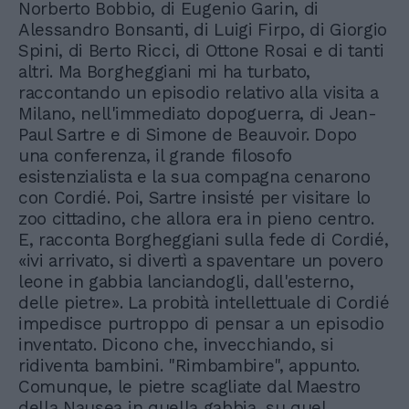
Norberto Bobbio, di Eugenio Garin, di
Alessandro Bonsanti, di Luigi Firpo, di Giorgio
Spini, di Berto Ricci, di Ottone Rosai e di tanti
altri. Ma Borgheggiani mi ha turbato,
raccontando un episodio relativo alla visita a
Milano, nell'immediato dopoguerra, di Jean-
Paul Sartre e di Simone de Beauvoir. Dopo
una conferenza, il grande filosofo
esistenzialista e la sua compagna cenarono
con Cordié. Poi, Sartre insisté per visitare lo
zoo cittadino, che allora era in pieno centro.
E, racconta Borgheggiani sulla fede di Cordié,
«ivi arrivato, si divertì a spaventare un povero
leone in gabbia lanciandogli, dall'esterno,
delle pietre». La probità intellettuale di Cordié
impedisce purtroppo di pensar a un episodio
inventato. Dicono che, invecchiando, si
ridiventa bambini. "Rimbambire", appunto.
Comunque, le pietre scagliate dal Maestro
della Nausea in quella gabbia, su quel