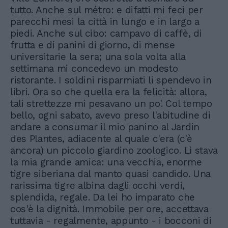
tutto. Anche sul métro: e difatti mi feci per
parecchi mesi la città in lungo e in largo a
piedi. Anche sul cibo: campavo di caffè, di
frutta e di panini di giorno, di mense
universitarie la sera; una sola volta alla
settimana mi concedevo un modesto
ristorante. I soldini risparmiati li spendevo in
libri. Ora so che quella era la felicità: allora,
tali strettezze mi pesavano un po'. Col tempo
bello, ogni sabato, avevo preso l'abitudine di
andare a consumar il mio panino al Jardin
des Plantes, adiacente al quale c'era (c'è
ancora) un piccolo giardino zoologico. Lì stava
la mia grande amica: una vecchia, enorme
tigre siberiana dal manto quasi candido. Una
rarissima tigre albina dagli occhi verdi,
splendida, regale. Da lei ho imparato che
cos'è la dignità. Immobile per ore, accettava
tuttavia - regalmente, appunto - i bocconi di