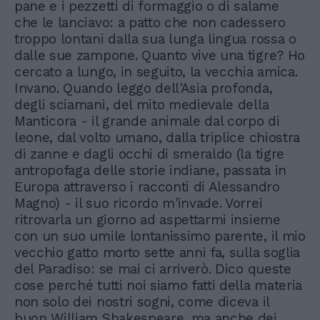
pane e i pezzetti di formaggio o di salame
che le lanciavo: a patto che non cadessero
troppo lontani dalla sua lunga lingua rossa o
dalle sue zampone. Quanto vive una tigre? Ho
cercato a lungo, in seguito, la vecchia amica.
Invano. Quando leggo dell'Asia profonda,
degli sciamani, del mito medievale della
Manticora - il grande animale dal corpo di
leone, dal volto umano, dalla triplice chiostra
di zanne e dagli occhi di smeraldo (la tigre
antropofaga delle storie indiane, passata in
Europa attraverso i racconti di Alessandro
Magno) - il suo ricordo m'invade. Vorrei
ritrovarla un giorno ad aspettarmi insieme
con un suo umile lontanissimo parente, il mio
vecchio gatto morto sette anni fa, sulla soglia
del Paradiso: se mai ci arriverò. Dico queste
cose perché tutti noi siamo fatti della materia
non solo dei nostri sogni, come diceva il
buon William Shakespeare, ma anche dei