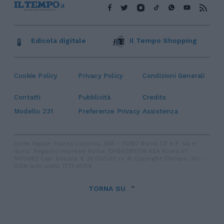
Edicola digitale
Il Tempo Shopping
Cookie Policy
Privacy Policy
Condizioni Generali
Contatti
Pubblicità
Credits
Modello 231
Preferenze Privacy
Assistenza
Sede legale: Piazza Colonna, 366 - 00187 Roma CF e P. Iva e
Iscriz. Registro Imprese Roma: 13486391009 REA Roma n°
1450962 Cap. Sociale € 25.000,00 i.v. © Copyright IlTempo. Srl -
ISSN (sito web): 1721-4084
TORNA SU