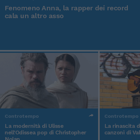
Fenomeno Anna, la rapper dei record
cala un altro asso
Controtempo
Controtempo
La modernità di Ulisse
La rinascita 
nell'Odissea pop di Christopher
canzoni di Va
Nolan