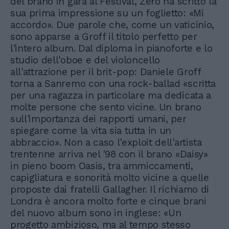
del brano in gara al Festival, Zero ha scritto la
sua prima impressione su un foglietto: «Mi
accordo». Due parole che, come un vaticinio,
sono apparse a Groff il titolo perfetto per
l'intero album. Dal diploma in pianoforte e lo
studio dell'oboe e del violoncello
all'attrazione per il brit-pop: Daniele Groff
torna a Sanremo con una rock-ballad «scritta
per una ragazza in particolare ma dedicata a
molte persone che sento vicine. Un brano
sull'importanza dei rapporti umani, per
spiegare come la vita sia tutta in un
abbraccio». Non a caso l'exploit dell'artista
trentenne arriva nel '98 con il brano «Daisy»
in pieno boom Oasis, tra ammiccamenti,
capigliatura e sonorità molto vicine a quelle
proposte dai fratelli Gallagher. Il richiamo di
Londra è ancora molto forte e cinque brani
del nuovo album sono in inglese: «Un
progetto ambizioso, ma al tempo stesso