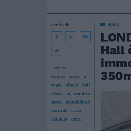
HOME
Condividi:
LOND
Hall 
immob
Esplora:
350m
londra
palco
a
royal
albert
hall
stato
m
vendita
ramo
immobiliare
harrods
circa
350mila
euro