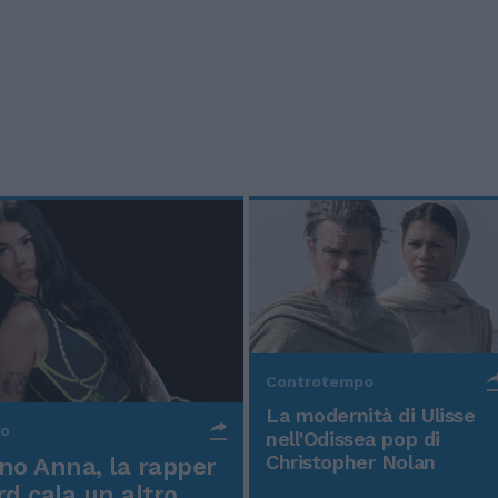
Controtempo
La modernità di Ulisse
po
nell'Odissea pop di
Christopher Nolan
o Anna, la rapper
rd cala un altro