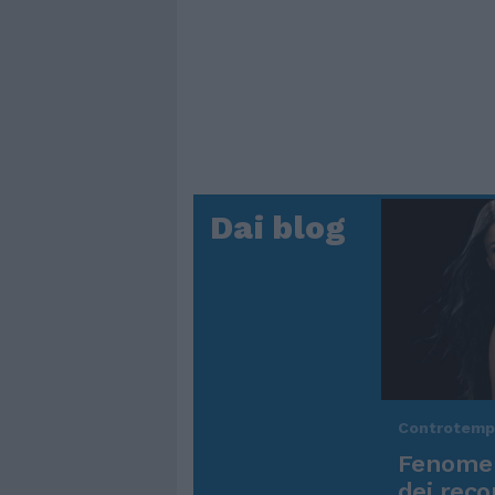
Dai blog
Controtem
Fenomen
dei reco