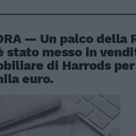
RA — Un palco della R
è stato messo in vendi
iliare di Harrods per
ila euro.