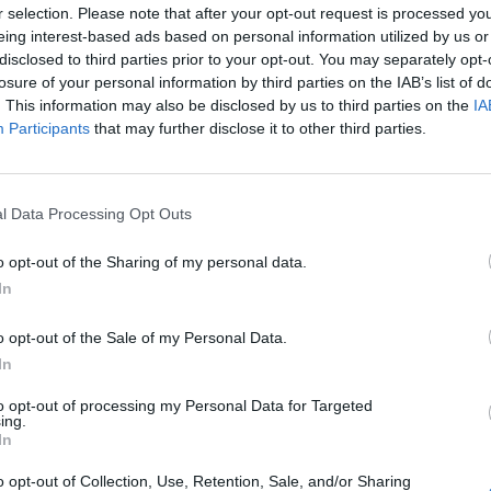
r selection. Please note that after your opt-out request is processed y
 per i rimanenti 863 anni, il nuovo
eing interest-based ads based on personal information utilized by us or
o dovrà anche pagare circa mille euro
disclosed to third parties prior to your opt-out. You may separately opt-
pese per il servizio e la manutenzione del
losure of your personal information by third parties on the IAB’s list of
ero spiccioli, rispetto al costo del palco.
. This information may also be disclosed by us to third parties on the
IA
Participants
that may further disclose it to other third parties.
l Data Processing Opt Outs
Le
da
o opt-out of the Sharing of my personal data.
Rudy Giuliani a Come States?
Le
In
Trump, Meloni e la strategia
americana
o opt-out of the Sale of my Personal Data.
In
to opt-out of processing my Personal Data for Targeted
ing.
In
o opt-out of Collection, Use, Retention, Sale, and/or Sharing