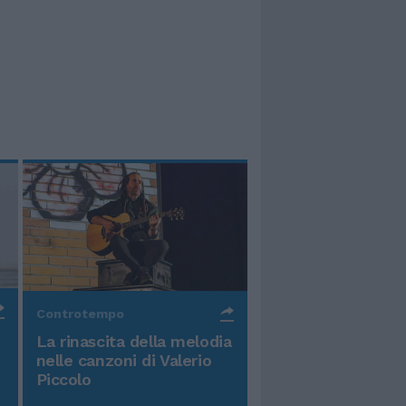
Controtempo
La rinascita della melodia
nelle canzoni di Valerio
Piccolo