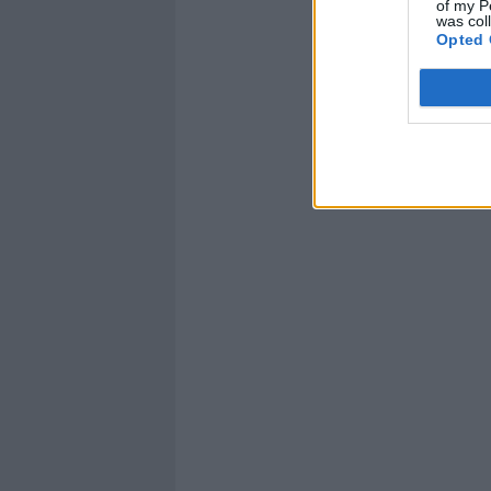
of my P
was col
Opted 