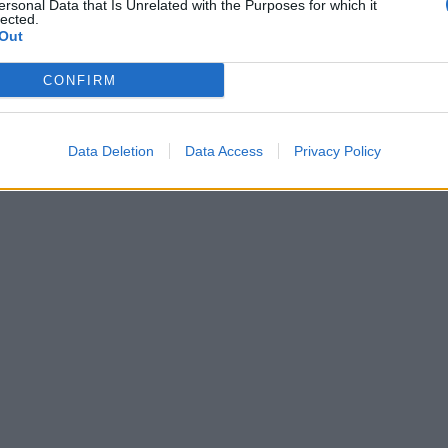
ersonal Data that Is Unrelated with the Purposes for which it
lected.
Out
CONFIRM
Data Deletion
Data Access
Privacy Policy