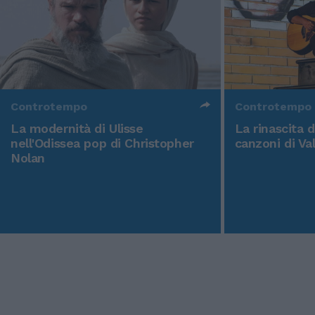
Controtempo
Controtempo
La modernità di Ulisse
La rinascita 
nell'Odissea pop di Christopher
canzoni di Va
Nolan