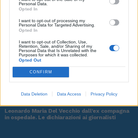
Personal Data.
Opted In
I want to opt-out of processing my
Personal Data for Targeted Advertising.
Opted In
I want to opt-out of Collection, Use,
Retention, Sale, and/or Sharing of my
Personal Data that Is Unrelated with the
Purposes for which it was collected.
Opted Out
CONFIRM
00:00
01:16
Data Deletion
Data Access
Privacy Policy
Leonardo Maria Del Vecchio dall'ex compagna
in ospedale. Le dichiarazioni ai giornalisti