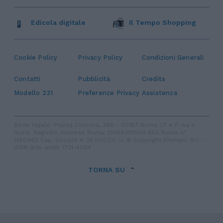
Edicola digitale
Il Tempo Shopping
Cookie Policy
Privacy Policy
Condizioni Generali
Contatti
Pubblicità
Credits
Modello 231
Preferenze Privacy
Assistenza
Sede legale: Piazza Colonna, 366 - 00187 Roma CF e P. Iva e
Iscriz. Registro Imprese Roma: 13486391009 REA Roma n°
1450962 Cap. Sociale € 25.000,00 i.v. © Copyright IlTempo. Srl -
ISSN (sito web): 1721-4084
TORNA SU