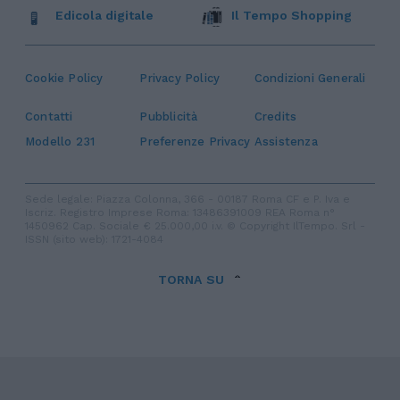
Edicola digitale
Il Tempo Shopping
Cookie Policy
Privacy Policy
Condizioni Generali
Contatti
Pubblicità
Credits
Modello 231
Preferenze Privacy
Assistenza
Sede legale: Piazza Colonna, 366 - 00187 Roma CF e P. Iva e
Iscriz. Registro Imprese Roma: 13486391009 REA Roma n°
1450962 Cap. Sociale € 25.000,00 i.v. © Copyright IlTempo. Srl -
ISSN (sito web): 1721-4084
TORNA SU