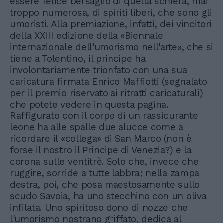
essere felice bersaglio di quella schiera, mai
troppo numerosa, di spiriti liberi, che sono gli
umoristi. Alla premiazione, infatti, dei vincitori
della XXIII edizione della «Biennale
internazionale dell'umorismo nell'arte», che si
tiene a Tolentino, il principe ha
involontariamente trionfato con una sua
caricatura firmata Enrico Maffiotti (segnalato
per il premio riservato ai ritratti caricaturali)
che potete vedere in questa pagina.
Raffigurato con il corpo di un rassicurante
leone ha alle spalle due alucce come a
ricordare il «collega» di San Marco (non è
forse il nostro il Principe di Venezia?) e la
corona sulle ventitrè. Solo che, invece che
ruggire, sorride a tutte labbra; nella zampa
destra, poi, che posa maestosamente sullo
scudo Savoia, ha uno stecchino con un oliva
infilata. Uno spiritoso dono di nozze che
l'umorismo nostrano griffato, dedica al