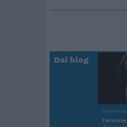
Dai blog
Controtem
Fenomen