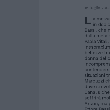
16 luglio 200
L
a messa
in dodic
Bassi, che n
dalla metà 
Paola Vitali
inesorabilm
bellezze tra
donna del c
incomprensio
contendersi 
situazioni t
Marcuzzi ch
dove si svol
Canalis che
soffrirà mo
Arcuri, ma 
Ettore Bassi