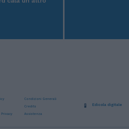
rd cala un altro
icy
Condizioni Generali
Edicola digitale
Credits
 Privacy
Assistenza