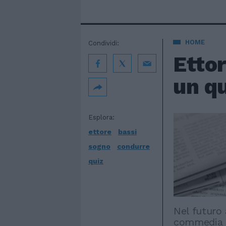
HOME
Condividi:
Ettor
un q
Esplora:
ettore
bassi
sogno
condurre
quiz
Nel futuro
commedia b