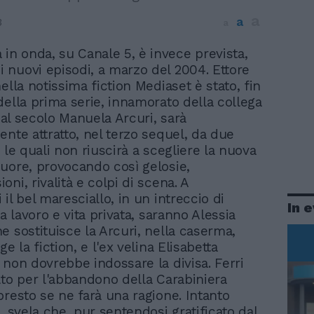
a
a
3
a
 in onda, su Canale 5, è invece prevista,
i nuovi episodi, a marzo del 2004. Ettore
ella notissima fiction Mediaset è stato, fin
della prima serie, innamorato della collega
, al secolo Manuela Arcuri, sarà
ente attratto, nel terzo sequel, da due
 le quali non riuscirà a scegliere la nuova
uore, provocando così gelosie,
ni, rivalità e colpi di scena. A
il bel maresciallo, in un intreccio di
In 
ra lavoro e vita privata, saranno Alessia
e sostituisce la Arcuri, nella caserma,
ge la fiction, e l'ex velina Elisabetta
 non dovrebbe indossare la divisa. Ferri
lto per l'abbandono della Carabiniera
presto se ne farà una ragione. Intanto
, svela che, pur sentendosi gratificato dal