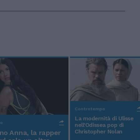
Controtempo
La modernità di Ulisse
po
nell'Odissea pop di
Christopher Nolan
o Anna, la rapper