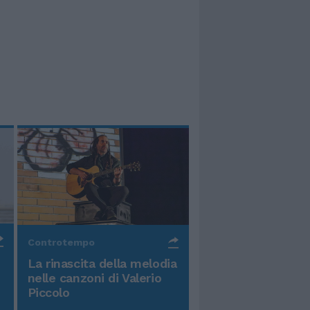
Controtempo
La rinascita della melodia
nelle canzoni di Valerio
Piccolo