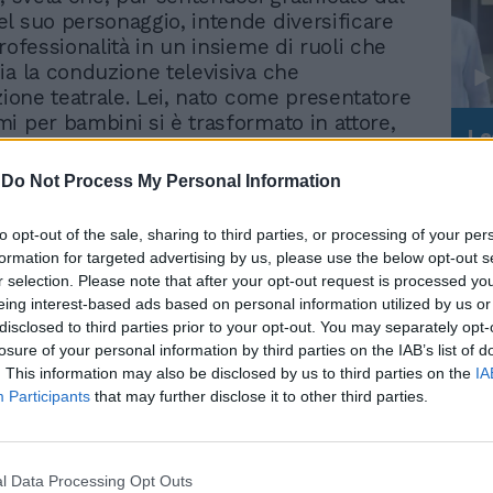
l suo personaggio, intende diversificare
rofessionalità in un insieme di ruoli che
ia la conduzione televisiva che
azione teatrale. Lei, nato come presentatore
i per bambini si è trasformato in attore,
Le
o grande popolarità. La conduzione non
da
impoverirla? «Innanzitutto sono
Rudy Giuliani a Come States?
Le
-
Do Not Process My Personal Information
e affezionato al personaggio del
Trump, Meloni e la strategia
americana
Ferri che i telespettatori, ai quali regalerà
to opt-out of the sale, sharing to third parties, or processing of your per
li emozioni, vedranno esplodere in questa
formation for targeted advertising by us, please use the below opt-out s
. Professionalmente possiedo una
r selection. Please note that after your opt-out request is processed y
artistica da attore ma non rinuncerò a
eing interest-based ads based on personal information utilized by us or
programmi in Tv. Ritengo che la
disclosed to third parties prior to your opt-out. You may separately opt-
timoli e solleciti l'istinto naturale,
losure of your personal information by third parties on the IAB’s list of
citazione è soprattutto disciplina e
. This information may also be disclosed by us to third parties on the
IA
Participants
that may further disclose it to other third parties.
sperienza delle trasmissioni per bambini è
e un'ottima palestra professionale». Presto
al timone di un programma di varietà?
otermi esprimere meglio in una
l Data Processing Opt Outs