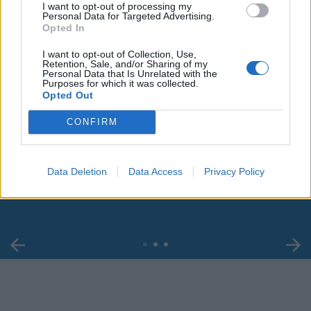
I want to opt-out of processing my
Personal Data for Targeted Advertising.
Opted In
I want to opt-out of Collection, Use,
Retention, Sale, and/or Sharing of my
Personal Data that Is Unrelated with the
Purposes for which it was collected.
Opted Out
CONFIRM
00:00
01:16
Leonardo Maria Del Vecchio dall'ex compagna
Data Deletion
Data Access
Privacy Policy
in ospedale. Le dichiarazioni ai giornalisti