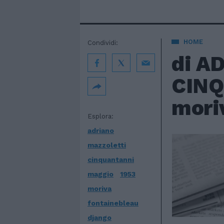
HOME
Condividi:
di A
CINQ
moriv
Esplora:
adriano
mazzoletti
cinquantanni
maggio
1953
moriva
fontainebleau
django