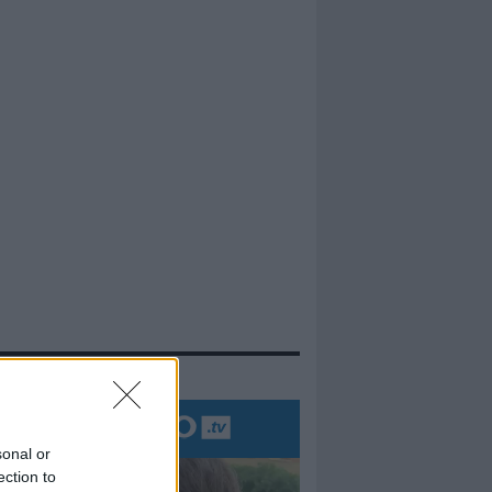
evidenza
sonal or
ection to