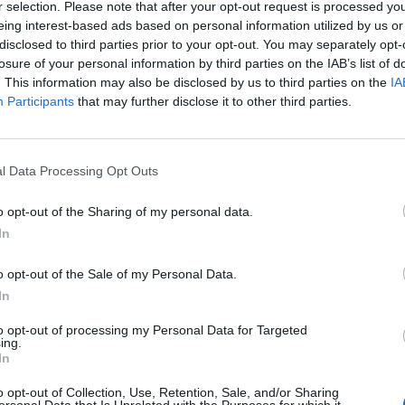
r selection. Please note that after your opt-out request is processed y
e, ma dotato di una personalità
eing interest-based ads based on personal information utilized by us or
 e di una tecnica strumentale mai più
disclosed to third parties prior to your opt-out. You may separately opt-
 Stéphane dal canto suo era invece uomo
losure of your personal information by third parties on the IAB’s list of
inato, la cui famiglia appartenente alla
. This information may also be disclosed by us to third parties on the
IA
ltà , era originaria di Alatri dove ancor
Participants
that may further disclose it to other third parties.
no una torre ed un palazzo Grappelli. Suo
ano fu, nell'800, anche sindaco di Anzio.
Le
éphane furono per tutta la durata del loro
da
l Data Processing Opt Outs
 team più inventivo di tutto il jazz europeo,
Rudy Giuliani a Come States?
Le
Trump, Meloni e la strategia
ntinaia di violinisti e chitarristi, tutti più o
o opt-out of the Sharing of my personal data.
americana
. Il migliore fra loro, Luciano Zuccheri,
In
l 1940, un complesso simile che chiamò
tmico di Milano, le cui incisioni , rarissime
o opt-out of the Sale of my Personal Data.
ariamente interessanti, sono state
In
nte ritrovate e ripubblicate dalla Riviera
ds. La Francia quest'anno commemora il
to opt-out of processing my Personal Data for Targeted
ing.
mo anniversario della scomparsa di
In
io France ha iniziato una lunga serie di
i allo scopo di presentare l'opera omnia
o opt-out of Collection, Use, Retention, Sale, and/or Sharing
ersonal Data that Is Unrelated with the Purposes for which it