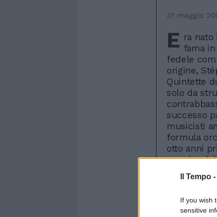
31 maggio 20
E
ra nato 
fama in
fedele compa
origine, Sté
Quintette 
solo da stru
contrabbass
successo pa
musicisti a
formula orc
otto anni pr
americani, i
Lang, cioè 
Il Tempo 
dall'incont
diverse, cap
If you wish 
Django, zin
sensitive in
incapace pe