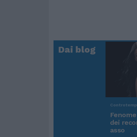
Dai blog
Controtem
Fenomen
dei reco
asso