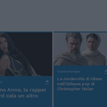
Controtempo
La modernità di Ulisse
po
nell'Odissea pop di
Christopher Nolan
o Anna, la rapper
rd cala un altro