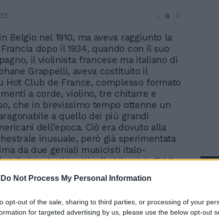
a
a
03
a
in Belgio nel 1910, ma aveva raggiunto la
 Francia dopo il 1934, quando con il suo
gno, il violinista francese ma italiano di
phane Grappelli, aveva costituito il
du Hot Club de France, complesso formato
menti a corde, violino, tre chitarre e
o, che in brevissimo tempo ottenne un
ragonabile a quello dei più grandi
mericani dell'epoca. Ciò era dovuto alla
hestrale inusuale, però già sperimentata
ima da due geniali musicisti italo-
l violinista Joe Venuti e il chitarrista Eddie
In 
Salvatore Massaro, ma soprattutto
-
Do Not Process My Personal Information
ro di due personalità straordinariamente
aci di sapersi integrare alla perfezione.
to opt-out of the sale, sharing to third parties, or processing of your per
garo manouche, totalmente illetterato,
formation for targeted advertising by us, please use the below opt-out s
rfino di scrivere correttamente anche il