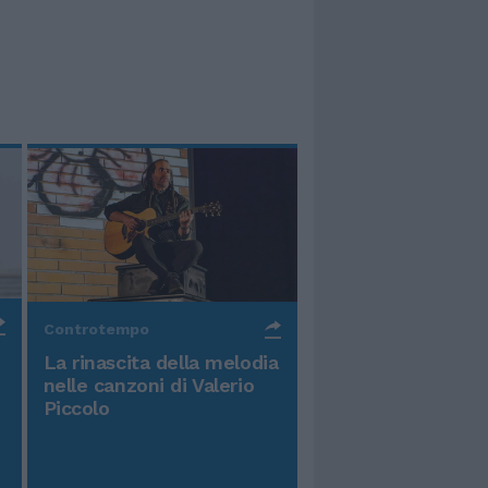
Controtempo
La rinascita della melodia
nelle canzoni di Valerio
Piccolo