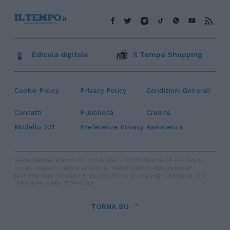
Edicola digitale
Il Tempo Shopping
Cookie Policy
Privacy Policy
Condizioni Generali
Contatti
Pubblicità
Credits
Modello 231
Preferenze Privacy
Assistenza
Sede legale: Piazza Colonna, 366 - 00187 Roma CF e P. Iva e
Iscriz. Registro Imprese Roma: 13486391009 REA Roma n°
1450962 Cap. Sociale € 25.000,00 i.v. © Copyright IlTempo. Srl -
ISSN (sito web): 1721-4084
TORNA SU