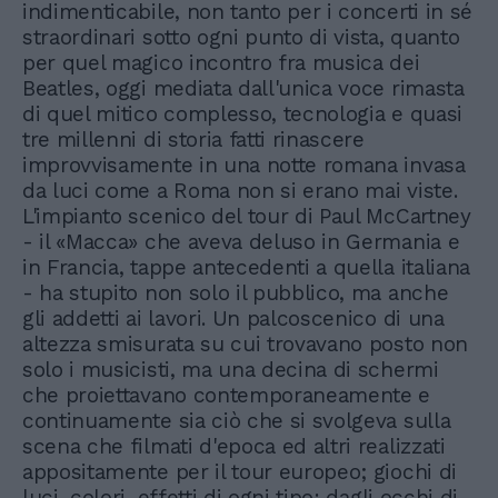
indimenticabile, non tanto per i concerti in sé
straordinari sotto ogni punto di vista, quanto
per quel magico incontro fra musica dei
Beatles, oggi mediata dall'unica voce rimasta
di quel mitico complesso, tecnologia e quasi
tre millenni di storia fatti rinascere
improvvisamente in una notte romana invasa
da luci come a Roma non si erano mai viste.
L'impianto scenico del tour di Paul McCartney
- il «Macca» che aveva deluso in Germania e
in Francia, tappe antecedenti a quella italiana
- ha stupito non solo il pubblico, ma anche
gli addetti ai lavori. Un palcoscenico di una
altezza smisurata su cui trovavano posto non
solo i musicisti, ma una decina di schermi
che proiettavano contemporaneamente e
continuamente sia ciò che si svolgeva sulla
scena che filmati d'epoca ed altri realizzati
appositamente per il tour europeo; giochi di
luci, colori, effetti di ogni tipo: dagli occhi di