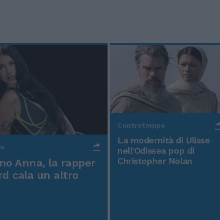
Controtempo
La modernità di Ulisse
po
nell'Odissea pop di
Christopher Nolan
o Anna, la rapper
rd cala un altro