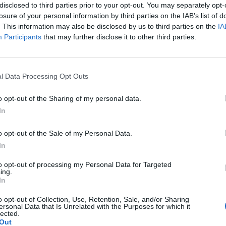
disclosed to third parties prior to your opt-out. You may separately opt-
iardi accogliendo un'istanza degli
losure of your personal information by third parties on the IAB’s list of
anco e Francesca Coppi per sottolineare la
. This information may also be disclosed by us to third parties on the
IA
he Rizzoli non venga portato in carcere a
Participants
that may further disclose it to other third parties.
sue precarie condizioni di salute. Il
 che soffre di una grave forma di sclerosi
Le
, è ricoverato nel reparto di massima
da
l Data Processing Opt Outs
ell'ospedale Sandro Pertini. Accogliendo la
Rudy Giuliani a Come States?
Le
i difensori i due pubblici ministeri
Trump, Meloni e la strategia
o opt-out of the Sharing of my personal data.
americana
sussistenza «di gravi patologie già
In
te accertate dal perito nominato dal
tologie che pur costituendo un quadro di
o opt-out of the Sale of my Personal Data.
ompatibilità con il regime carcerario
In
curamente preferire la prosecuzione della
agli arresti domiciliari che consentano a
to opt-out of processing my Personal Data for Targeted
e lo svolgimento di una attività
ing.
In
a in grado di fronteggiare i profili
 della sua patologia». Gli atti sono stati
o opt-out of Collection, Use, Retention, Sale, and/or Sharing
iudice dell'indagine preliminare Aldo
ersonal Data that Is Unrelated with the Purposes for which it
lected.
 quale dovrà decidere se l'ordinanza di
Out