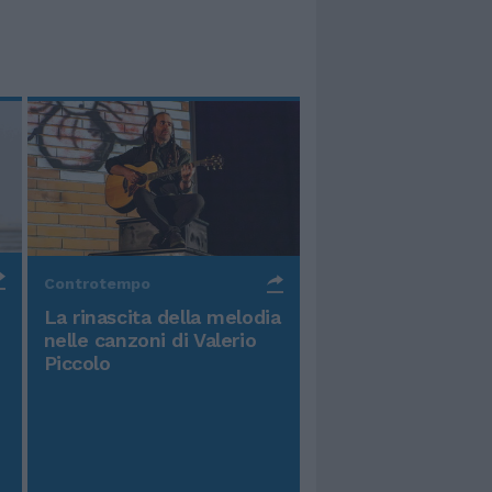
Controtempo
La rinascita della melodia
nelle canzoni di Valerio
Piccolo