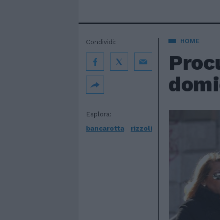
HOME
Condividi:
Procu
domic
Esplora:
bancarotta
rizzoli