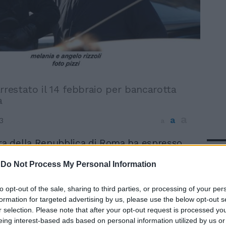
rrestato il 14 febbraio per bancarotta
a
a
a
3
a
ra della Repubblica di Roma ha espresso
In 
avorevole alla concessione degli arresti
-
Do Not Process My Personal Information
 al produttore cinematografico Angelo
stato il 14 febbraio scorso per l'accusa di
fraudolenta conseguente al fallimento per
to opt-out of the sale, sharing to third parties, or processing of your per
formation for targeted advertising by us, please use the below opt-out s
di euro di quattro società di produzione
r selection. Please note that after your opt-out request is processed y
fiche. Il parere favorevole è stato
eing interest-based ads based on personal information utilized by us or
i pubblici ministeri Giorgio Orano e