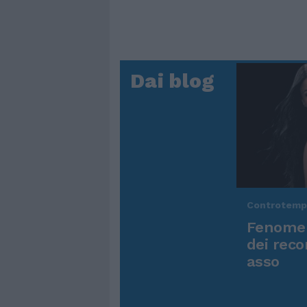
Dai blog
Controtem
Fenomen
dei reco
asso