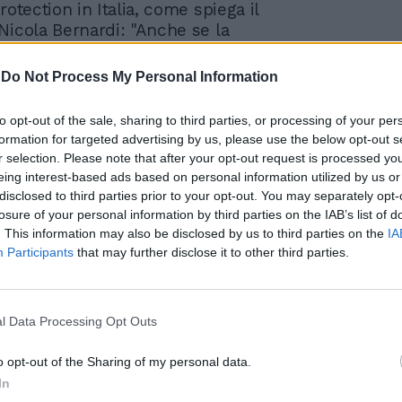
rotection in Italia, come spiega il
Nicola Bernardi: "Anche se la
ne di Privacy Officer di Tüv rimane il
 all'occhiello per i professionisti che
-
Do Not Process My Personal Information
evalentemente le loro attività nella nostra
accordo quadro siglato tra le due
to opt-out of the sale, sharing to third parties, or processing of your per
 darà vantaggi reciproci, in quanto i nostri
formation for targeted advertising by us, please use the below opt-out s
aspirano ad estendere i propri orizzonti
r selection. Please note that after your opt-out request is processed y
iera hanno adesso l'opportunità di ottenere
eing interest-based ads based on personal information utilized by us or
igiose certificazioni che sono
disclosed to third parties prior to your opt-out. You may separately opt-
e anche all'estero, mentre IAPP può
losure of your personal information by third parties on the IAB’s list of
. This information may also be disclosed by us to third parties on the
IA
contare su un partner all'altezza delle
Participants
that may further disclose it to other third parties.
e con un'indiscutibile rilevanza sul
taliano." Le sessioni di trainings che si
rincipalmente a Roma e Milano potranno
me docenti, sul supporto dei
l Data Processing Opt Outs
sti di PTP Privacy Technology
s, società leader in Italia nella fornitura di
o opt-out of the Sharing of my personal data.
alta formazione tecnologica e di DPO
In
 la guida dell'Avv. Rocco Panetta, Partner