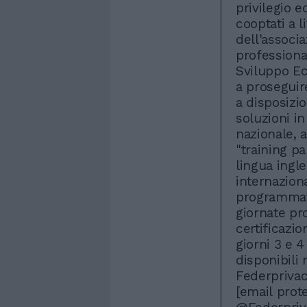
privilegio e
cooptati a 
dell'associ
professional
Sviluppo Ec
a proseguir
a disposizio
soluzioni in
nazionale, 
"training p
lingua ingle
internazion
programmato
giornate pr
certificazi
giorni 3 e 4
disponibili 
Federprivac
[email prot