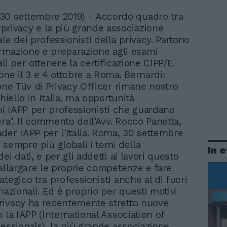
30 settembre 2019) - Accordo quadro tra
privacy e la più grande associazione
le dei professionisti della privacy. Partono
formazione e preparazione agli esami
li per ottenere la certificazione CIPP/E.
one il 3 e 4 ottobre a Roma. Bernardi:
ione Tüv di Privacy Officer rimane nostro
chiello in Italia, ma opportunità
oni IAPP per professionisti che guardano
era". Il commento dell'Avv. Rocco Panetta,
der IAPP per l'Italia. Roma, 30 settembre
 sempre più globali i temi della
In 
ei dati, e per gli addetti ai lavori questo
 allargare le proprie competenze e fare
tegico tra professionisti anche al di fuori
nazionali. Ed è proprio per questi motivi
rivacy ha recentemente stretto nuove
 la IAPP (International Association of
fessionals), la più grande associazione