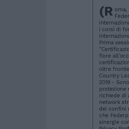
(R
oma, 
Feder
internaziona
i corsi di 
internaziona
Prima sessi
"Certificaz
fiore all'oc
certificazi
oltre fronti
Country Lea
2019 - Sono
protezione d
richiede di
network stra
dei confini 
che Federp
sinergie con
Privacy Pro