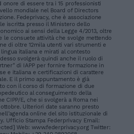
d onore di essere tra i 15 professionisti
livello mondiale nel Board of Directors
azione. Fedeprivacy, che è associazione
e iscritta presso il Ministero dello
onomico ai sensi della Legge 4/2013, oltre
e le consuete attività che svolge mettendo
ne di oltre 12mila utenti vari strumenti e
 lingua italiana e mirati al contesto
adesso svolgerà quindi anche il ruolo di
artner" di IAPP per fornire formazione in
se e italiana e certificazioni di carattere
ale. E il primo appuntamento è già
 con il corso di formazione di due
opedeutico al conseguimento della
one CIPP/E, che si svolgerà a Roma nei
 ottobre. Ulteriori date saranno presto
nell'agenda online del sito istituzionale di
y. Ufficio Stampa Federprivacy Email:
ected]
Web: www.federprivacy.org Twitter: