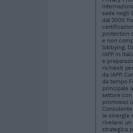
internaziona
sede negli S
dal 2000 fo
certificazio
protection 
e non compi
lobbying. D
IAPP in Ital
e preparazio
richiesti pe
da IAPP. Co
da tempo F
principale 
settore con
promosso la
Consulente d
le sinergie
rivelarsi u
strategica p