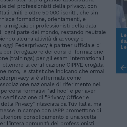
le dei professionisti della privacy, con
tati Uniti e oltre 50.000 iscritti, che sin
rnisce formazione, orientamenti, e
ni a migliaia di professionisti della data
di ogni parte del mondo, restando neutrale
Le
endo alcuna attività di advocay e
da
a oggi Federprivacy è partner ufficiale di
Rudy Giuliani a Come States?
Le
Trump, Meloni e la strategia
ia per l'erogazione dei corsi di formazione
americana
ne (trainings) per gli esami internazionali
r ottenere la certificazione CIPP/E erogata
me noto, le statistiche indicano che ormai
ederprivacy si è affermata come
associazione nazionale di riferimento nel
 percorsi formativi "ad hoc" e per aver
 certificazione di "Privacy Officer e
ella Privacy" rilasciata da Tüv Italia, ma
 messe in campo con IAPP promettono di
n ulteriore consolidamento e una scelta
er l'intera comunità dei professionisti