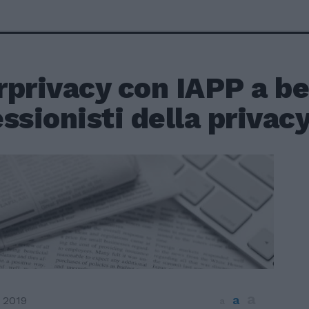
privacy con IAPP a be
ssionisti della privac
a
a
 2019
a