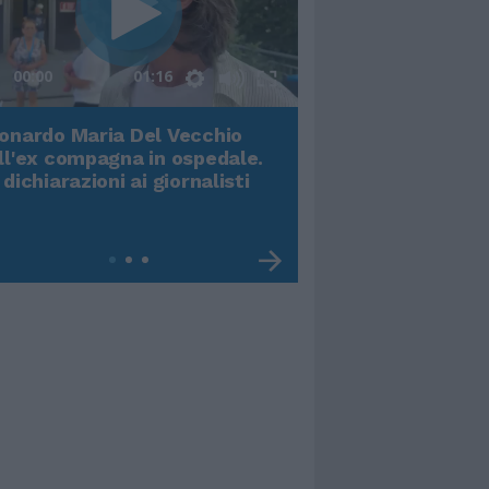
00:00
01:16
onardo Maria Del Vecchio
Terremoto, viene g
ll'ex compagna in ospedale.
video impressiona
 dichiarazioni ai giornalisti