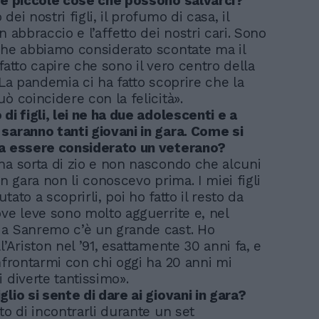
le piccole cose che possono salvarci?
dei nostri figli, il profumo di casa, il
n abbraccio e l’affetto dei nostri cari. Sono
che abbiamo considerato scontate ma il
fatto capire che sono il vero centro della
 La pandemia ci ha fatto scoprire che la
ò coincidere con la felicità».
di figli, lei ne ha due adolescenti e a
saranno tanti giovani in gara. Come si
 a essere considerato un veterano?
na sorta di zio e non nascondo che alcuni
in gara non li conoscevo prima. I miei figli
tato a scoprirli, poi ho fatto il resto da
ove leve sono molto agguerrite e, nel
a Sanremo c’è un grande cast. Ho
l’Ariston nel ’91, esattamente 30 anni fa, e
onfrontarmi con chi oggi ha 20 anni mi
 diverte tantissimo».
lio si sente di dare ai giovani in gara?
to di incontrarli durante un set