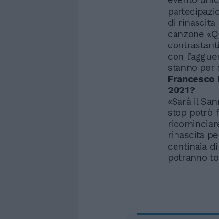
evento unico
partecipazi
di rinascita
canzone «Qu
contrastant
con l’agguer
stanno per s
Francesco 
2021?
«Sarà il Sa
stop potrò 
ricominciare
rinascita pe
centinaia di
potranno to