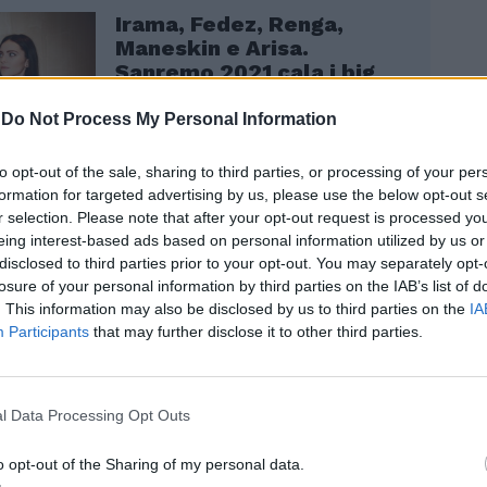
Irama, Fedez, Renga,
Maneskin e Arisa.
Sanremo 2021 cala i big
-
Do Not Process My Personal Information
to opt-out of the sale, sharing to third parties, or processing of your per
formation for targeted advertising by us, please use the below opt-out s
r selection. Please note that after your opt-out request is processed y
eing interest-based ads based on personal information utilized by us or
 preparando all’Ariston senza pubblico?
disclosed to third parties prior to your opt-out. You may separately opt-
limitante. Il pubblico riesce a dare subito
losure of your personal information by third parties on the IAB’s list of
 alle canzoni e la sua mancanza si farà
. This information may also be disclosed by us to third parties on the
IA
r questo sarà un festival completamente
Participants
that may further disclose it to other third parties.
tutti quelli che lo hanno preceduto e che
no. Sarà un evento unico e spero non ce
i così».
l Data Processing Opt Outs
 solista e Timoria, lei è alla sua nona
 gara. Oltre al pubblico quali saranno le
o opt-out of the Sharing of my personal data.
rispetto al passato?