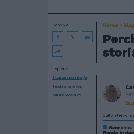
Home
blo
Condividi:
Perc
stori
Esplora:
francesco renga
teatro ariston
Car
Paro
sanremo2021
Vai 
Sullo stesso a
Sanremo,
Renga in ga