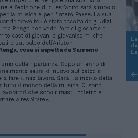
 e irripetibile. Renga è alla sua nona
one e l’edizione di quest’anno sarà simbolo
 per la musica e per l’intero Paese. La sua
ando trovo te» è stata accolta da giudizi
i ma Renga non vede l’ora di giocarsela
rito cast di giovani e giovanissimi che
Le
alire sul palco dell’Ariston.
da
Renga, cosa si aspetta da Sanremo
Rudy Giuliani a Come States?
Le
Trump, Meloni e la strategia
americana
nremo della ripartenza. Dopo un anno di
finalmente salire di nuovo sul palco e
 a fare il mio lavoro. Sarà il simbolo della
r tutto il mondo della musica. Ci sono
 lavoratori che sono rimasti indietro e
rnare a respirare».