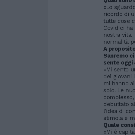
Quali sono 
«Lo sguardo 
ricordo di u
tutte cose 
Covid ci ha 
nostra vita.
normalità pu
A proposito 
Sanremo ci 
sente oggi
«Mi sento u
dei giovani 
mi hanno aiu
solo. Le nu
complesso, 
debuttato al
l’idea di c
stimola e mi
Quale consig
«Mi è capita