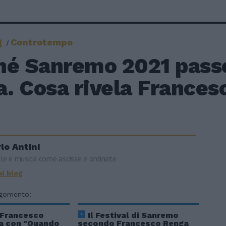
g
Controtempo
hé Sanremo 2021 passe
a. Cosa rivela France
lo Antini
le e musica come ascisse e ordinate
al blog
rgomento:
 Francesco
Il Festival di Sanremo
ra con "Quando
secondo Francesco Renga