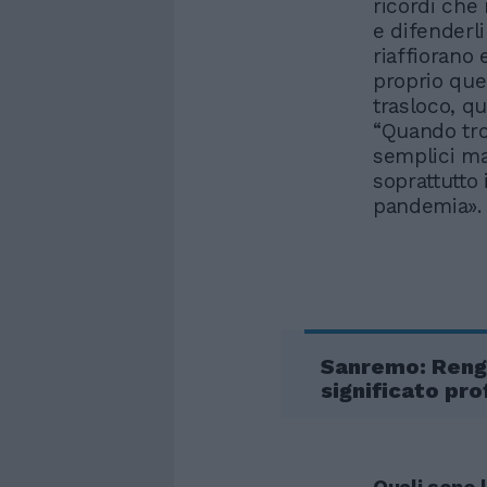
ricordi che
e difenderli
riaffiorano 
proprio que
trasloco, q
“Quando tro
semplici ma
soprattutto
pandemia».
Sanremo: Renga
significato pro