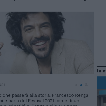
In 
a
a
021
a
che passerà alla storia. Francesco Renga
i e parla del Festival 2021 come di un