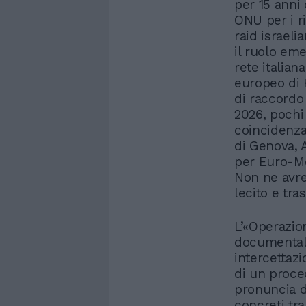
per 15 anni
ONU per i ri
raid israel
il ruolo em
rete italia
europeo di
di raccordo 
2026, pochi 
coincidenza
di Genova, 
per Euro-Med
Non ne avre
lecito e tra
L’«Operazi
documentali
intercettazi
di un proce
pronuncia d
concreti tra