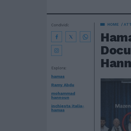
HOME
AT
Condividi:
Hamas
Docum
Hann
Esplora:
hamas
Ramy Abdu
mohammad
hannoun
inchiesta italia-
hamas