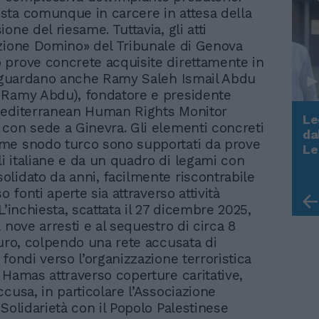
ta comunque in carcere in attesa della
one del riesame. Tuttavia, gli atti
zione Domino» del Tribunale di Genova
prove concrete acquisite direttamente in
riguardano anche Ramy Saleh Ismail Abdu
 Ramy Abdu), fondatore e presidente
Mediterranean Human Rights Monitor
Le
con sede a Ginevra. Gli elementi concreti
da
me snodo turco sono supportati da prove
Rudy Giuliani a Come States?
Le
 italiane e da un quadro di legami con
Trump, Meloni e la strategia
americana
lidato da anni, facilmente riscontrabile
so fonti aperte sia attraverso attività
L’inchiesta, scattata il 27 dicembre 2025,
 nove arresti e al sequestro di circa 8
euro, colpendo una rete accusata di
fondi verso l’organizzazione terroristica
 Hamas attraverso coperture caritative,
cusa, in particolare l’Associazione
Solidarietà con il Popolo Palestinese