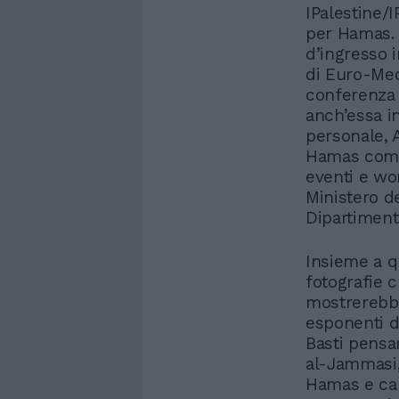
IPalestine/
per Hamas. N
d’ingresso i
di Euro-Med
conferenza 
anch’essa in
personale, 
Hamas come 
eventi e wo
Ministero d
Dipartimento
Insieme a q
fotografie c
mostrerebb
esponenti d
Basti pens
al-Jammasi,
Hamas e cap