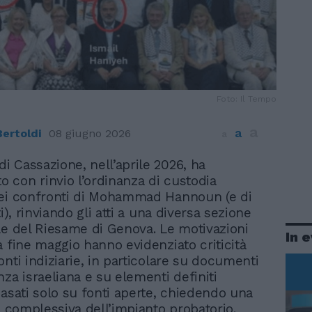
Foto: Il Tempo
a
a
ertoldi
08 giugno 2026
a
di Cassazione, nell’aprile 2026, ha
o con rinvio l’ordinanza di custodia
nei confronti di Mohammad Hannoun (e di
ti), rinviando gli atti a una diversa sezione
le del Riesame di Genova. Le motivazioni
In 
a fine maggio hanno evidenziato criticità
nti indiziarie, in particolare su documenti
za israeliana e su elementi definiti
basati solo su fonti aperte, chiedendo una
ne complessiva dell’impianto probatorio.