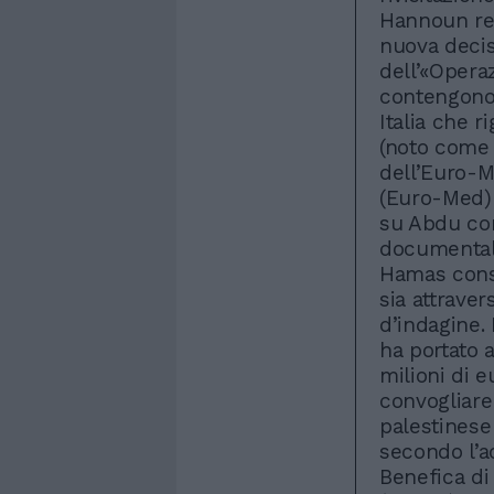
Hannoun res
nuova decisi
dell’«Opera
contengono 
Italia che 
(noto come
dell’Euro-
(Euro-Med) 
su Abdu co
documentali
Hamas conso
sia attraver
d’indagine. 
ha portato a
milioni di 
convogliare 
palestinese
secondo l’ac
Benefica di 