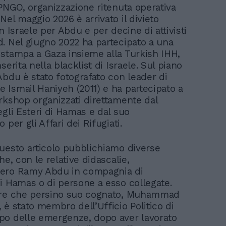
IPNGO, organizzazione ritenuta operativa
el maggio 2026 è arrivato il divieto
n Israele per Abdu e per decine di attivisti
. Nel giugno 2022 ha partecipato a una
stampa a Gaza insieme alla Turkish IHH,
serita nella blacklist di Israele. Sul piano
Abdu è stato fotografato con leader di
Ismail Haniyeh (2011) e ha partecipato a
rkshop organizzati direttamente dal
egli Esteri di Hamas e dal suo
 per gli Affari dei Rifugiati.
uesto articolo pubblichiamo diverse
he, con le relative didascalie,
ero Ramy Abdu in compagnia di
i Hamas o di persone a esso collegate.
are che persino suo cognato, Muhammad
 è stato membro dell’Ufficio Politico di
o delle emergenze, dopo aver lavorato