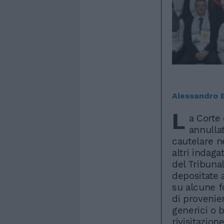
Alessandro B
L
a Corte 
annullat
cautelare 
altri indaga
del Tribuna
depositate 
su alcune fo
di provenien
generici o 
rivisitazio