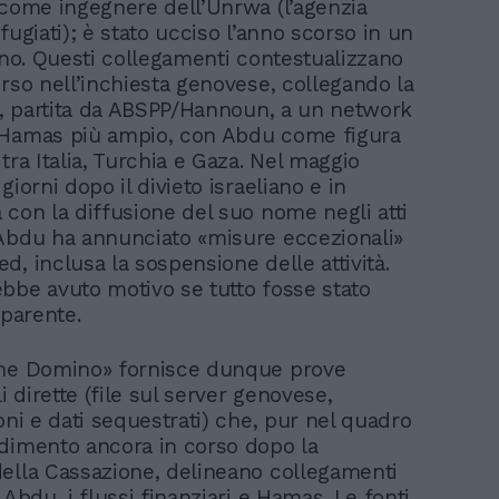
 come ingegnere dell’Unrwa (l’agenzia
fugiati); è stato ucciso l’anno scorso in un
iano. Questi collegamenti contestualizzano
erso nell’inchiesta genovese, collegando la
na, partita da ABSPP/Hannoun, a un network
 Hamas più ampio, con Abdu come figura
tra Italia, Turchia e Gaza. Nel maggio
giorni dopo il divieto israeliano e in
 con la diffusione del suo nome negli atti
Abdu ha annunciato «misure eccezionali»
, inclusa la sospensione delle attività.
bbe avuto motivo se tutto fosse stato
sparente.
one Domino» fornisce dunque prove
 dirette (file sul server genovese,
oni e dati sequestrati) che, pur nel quadro
dimento ancora in corso dopo la
ella Cassazione, delineano collegamenti
 Abdu, i flussi finanziari e Hamas. Le fonti