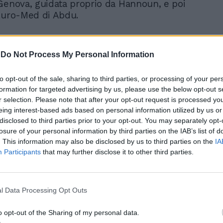
Genova, guidata proprio da Hannoun, e poi
Euro-Med di Abdu.
nti tra Hannoun e Abdu sono chiari e
negli atti italiani. Gli investigatori hanno
-
Do Not Process My Personal Information
a sezione specifica ai «rapporti con la
ndicando Abdu e suo fratello Saleh
to opt-out of the sale, sharing to third parties, or processing of your per
mail Abdu (“Abu Khaled”), residenti a
formation for targeted advertising by us, please use the below opt-out s
me snodo operativo per i flussi finanziari
r selection. Please note that after your opt-out request is processed y
e la Cisgiordania. Abdu è descritto
eing interest-based ads based on personal information utilized by us or
nte come «esperto del ramo finanze» e
disclosed to third parties prior to your opt-out. You may separately opt-
i Euro-Med nel server dell’ABSPP
losure of your personal information by third parties on the IAB’s list of
agli investigatori. Un file intitolato
. This information may also be disclosed by us to third parties on the
IA
Participants
that may further disclose it to other third parties.
a RA ABDOU» è attribuito direttamente ai
o Ramy Abdu. Nel periodo gennaio-agosto
mento registra entrate per circa 1.172.945
ite per 1.222.637 dollari. Altri registri
l Data Processing Opt Outs
ta Milano”) documentano trasferimenti per
 migliaia di euro e oltre 2 milioni di dollari
o opt-out of the Sharing of my personal data.
Alisawi, già Ministro dei Trasporti nel