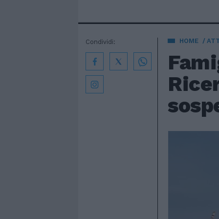
HOME
AT
Condividi:
Fami
Ricer
sospe