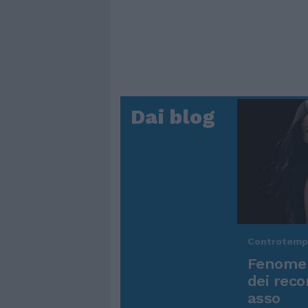
Dai blog
Controtem
Fenomen
dei reco
asso