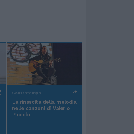
Controtempo
La rinascita della melodia
nelle canzoni di Valerio
Piccolo