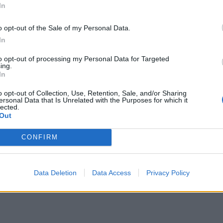
In
quadre a piedi, unità cinofile, droni e
 "Drago" dei vigili del fuoco decollato da
o opt-out of the Sale of my Personal Data.
reare ulteriori interrogativi ci sarebbe il
In
to della donna da uno dei suoi due lavori,
ma della partenza, e il ritiro della
to opt-out of processing my Personal Data for Targeted
ing.
. Il caso, comunque, è ancora in via di
In
o opt-out of Collection, Use, Retention, Sale, and/or Sharing
ersonal Data that Is Unrelated with the Purposes for which it
lected.
Out
CONFIRM
Data Deletion
Data Access
Privacy Policy