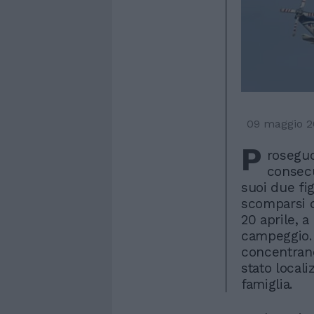
09 maggio 2
P
roseguo
consecu
suoi due figl
scomparsi d
20 aprile, a
campeggio. 
concentrano
stato locali
famiglia.