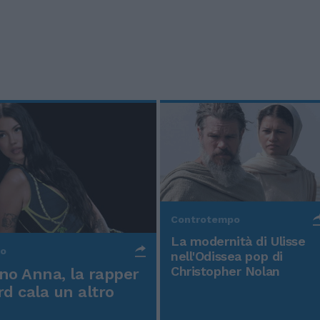
Controtempo
La modernità di Ulisse
po
nell'Odissea pop di
Christopher Nolan
o Anna, la rapper
rd cala un altro