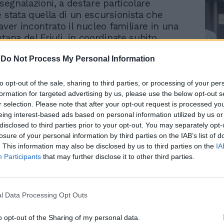
 segnalazioni, a destare particolare
è stata quella di un escursionista che
aver incontrato il nucleo familiare in una
tana del Friuli, in coordinate subito
i soccorritori che si sono messi al
-
Do Not Process My Personal Information
e il padre dei ragazzi, Yuri, insieme a un
sta partecipando personalmente alle
tendo i sentieri della zona montana, e al
Le
to opt-out of the sale, sharing to third parties, or processing of your per
da
formation for targeted advertising by us, please use the below opt-out s
fascicolo della Procura di Piacenza
Rudy Giuliani a Come States?
Le
r selection. Please note that after your opt-out request is processed y
to per sottrazione di minori. Anche se, in
Trump, Meloni e la strategia
eing interest-based ads based on personal information utilized by us or
 fonti investigative vicine all'inchiesta, era
americana
disclosed to third parties prior to your opt-out. You may separately opt-
possibilità di una variazione del capo
losure of your personal information by third parties on the IAB’s list of
ne in sequestro di persona, circostanza
. This information may also be disclosed by us to third parties on the
IA
 consentito margini investigativi più ampi.
Participants
that may further disclose it to other third parties.
però la modifica non è avvenuta.
nale telefonico risale alla notte fra il 21 e
l Data Processing Opt Outs
ntorno alle 4 del mattino, nella zona
mper di Tarcento. Gli agenti operativi sul
o opt-out of the Sharing of my personal data.
irca un'ottantina tra professionisti e