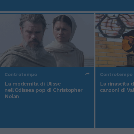
Controtempo
Controtempo
La modernità di Ulisse
La rinascita 
nell'Odissea pop di Christopher
canzoni di Va
Nolan