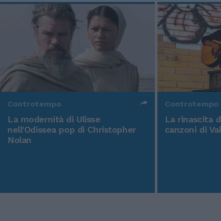
Controtempo
Controtempo
La modernità di Ulisse
La rinascita 
nell'Odissea pop di Christopher
canzoni di Va
Nolan