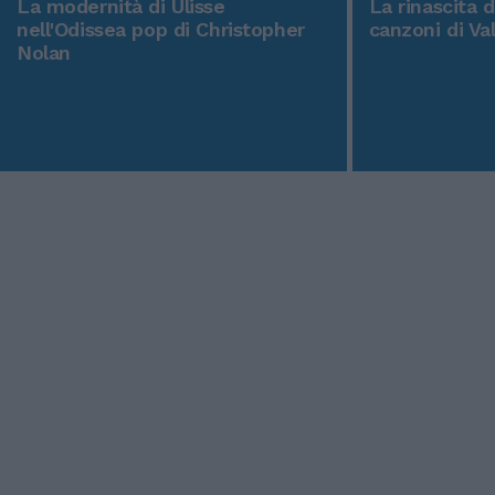
La modernità di Ulisse
La rinascita 
nell'Odissea pop di Christopher
canzoni di Va
Nolan